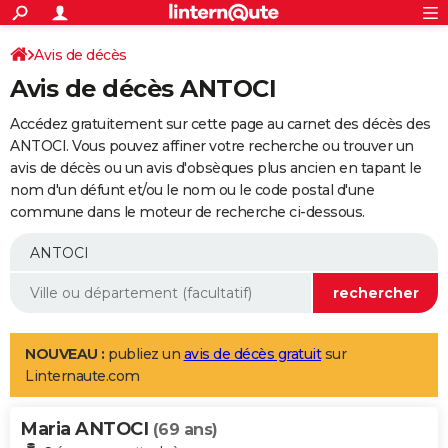
ACTUALITÉS
Connexion
S'inscrire
Avis de décès
Rechercher
Société
Education
Villes
Politique
Faits Divers
Monde
+
SPORT
Avis de décès ANTOCI
Football
Cyclisme
Forum
Coupe du monde 2026
Tennis
Rugby
CULTURE
Accédez gratuitement sur cette page au carnet des décès des
TNT
Cinéma
Musique
Programme TV
Streaming
Sorties cinéma
+
ANTOCI. Vous pouvez affiner votre recherche ou trouver un
FINANCE
avis de décès ou un avis d'obsèques plus ancien en tapant le
Impôts
Immobilier
Banque
Crédit
Retraite
Epargne
Risques naturels par ville
Assurance
AUTO
nom d'un défunt et/ou le nom ou le code postal d'une
commune dans le moteur de recherche ci-dessous.
Réserver un essai
Berlines
Forum auto
Essais
Citadines
SUV
+
HIGH-TECH
Meilleur smartphone
Ordinateurs
Guide high-tech
Mobiles
Internet
Jeux vidéo
+
BRICOLAGE
Aménagement intérieur
Cuisine
Jardinage
+
Forum
Extérieur
Salle de bains
Rangement
WEEK-END
Escapades
Expositions
Week-end nature
Guides de France
Patrimoine
Musées
+
LIFESTYLE
NOUVEAU :
publiez un
avis de décès gratuit
sur
Linternaute.com
Bien-être
Mode
+
Art de vivre
Loisirs
Modes de vie
SANTE
Maria ANTOCI
Guide de la santé
Médicaments
+
Alimentation
Maladies
Sommeil
(69 ans)
VOYAGE