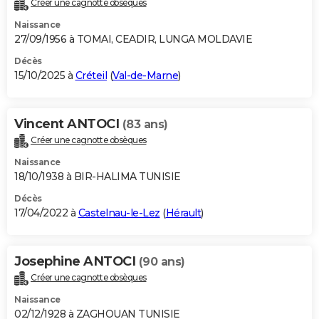
Créer une cagnotte obsèques
City break
Voyage de noces
Climat
Destinations
Voyage nature
Forum
+
PHOTO
Naissance
27/09/1956 à TOMAI, CEADIR, LUNGA MOLDAVIE
GUIDES D'ACHAT
Décès
15/10/2025 à
Créteil
(
Val-de-Marne
)
BONS PLANS
CARTE DE VOEUX
Vincent ANTOCI
(83 ans)
Carte Bonne année
Carte Pâques
Carte de Noël
Carte Saint-Valentin
Carte d'anniversaire
DICTIONNAIRE
Créer une cagnotte obsèques
Biographies
Expressions
Dictionnaire
Citations
Proverbes
PROGRAMME TV
Naissance
18/10/1938 à BIR-HALIMA TUNISIE
COPAINS D'AVANT
Décès
17/04/2022 à
Castelnau-le-Lez
(
Hérault
)
Se connecter
Collèges
Universités
Service militaire
S'inscrire
Lycées
Primaires
Entreprises
Avis de recherche
AVIS DE DÉCÈS
FORUM
Josephine ANTOCI
(90 ans)
Lifestyle
Sport
Television
Cinema
Bricolage
Culture
Auto
Voyage
Créer une cagnotte obsèques
Naissance
02/12/1928 à ZAGHOUAN TUNISIE