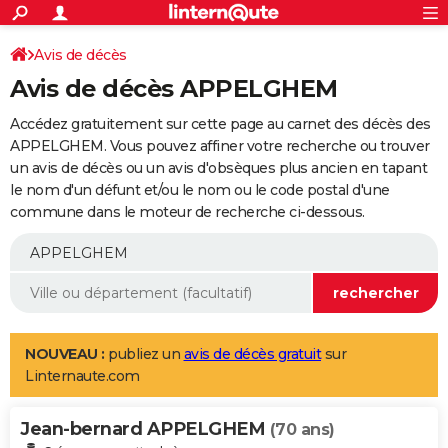
ACTUALITÉS
Connexion
S'inscrire
Avis de décès
Rechercher
Société
Education
Villes
Politique
Faits Divers
Monde
+
SPORT
Avis de décès APPELGHEM
Football
Cyclisme
Forum
Coupe du monde 2026
Tennis
Rugby
CULTURE
Accédez gratuitement sur cette page au carnet des décès des
TNT
Cinéma
Musique
Programme TV
Streaming
Sorties cinéma
+
APPELGHEM. Vous pouvez affiner votre recherche ou trouver
FINANCE
un avis de décès ou un avis d'obsèques plus ancien en tapant
Impôts
Immobilier
Banque
Crédit
Retraite
Epargne
Risques naturels par ville
Assurance
AUTO
le nom d'un défunt et/ou le nom ou le code postal d'une
commune dans le moteur de recherche ci-dessous.
Réserver un essai
Berlines
Forum auto
Essais
Citadines
SUV
+
HIGH-TECH
Meilleur smartphone
Ordinateurs
Guide high-tech
Mobiles
Internet
Jeux vidéo
+
BRICOLAGE
Aménagement intérieur
Cuisine
Jardinage
+
Forum
Extérieur
Salle de bains
Rangement
WEEK-END
Escapades
Expositions
Week-end nature
Guides de France
Patrimoine
Musées
+
LIFESTYLE
NOUVEAU :
publiez un
avis de décès gratuit
sur
Linternaute.com
Bien-être
Mode
+
Art de vivre
Loisirs
Modes de vie
SANTE
Jean-bernard APPELGHEM
Guide de la santé
Médicaments
+
Alimentation
Maladies
Sommeil
(70 ans)
VOYAGE