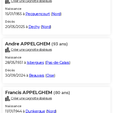
Créer une cagnotte obsèques
City break
Voyage de noces
Climat
Destinations
Voyage nature
Forum
+
PHOTO
Naissance
15/01/1955 à
Pecquencourt
(
Nord
)
GUIDES D'ACHAT
Décès
20/05/2025 à
Dechy
(
Nord
)
BONS PLANS
CARTE DE VOEUX
Andre APPELGHEM
(93 ans)
Carte Bonne année
Carte Pâques
Carte de Noël
Carte Saint-Valentin
Carte d'anniversaire
DICTIONNAIRE
Créer une cagnotte obsèques
Biographies
Expressions
Dictionnaire
Citations
Proverbes
PROGRAMME TV
Naissance
28/05/1931 à
Isbergues
(
Pas-de-Calais
)
COPAINS D'AVANT
Décès
30/09/2024 à
Beauvais
(
Oise
)
Se connecter
Collèges
Universités
Service militaire
S'inscrire
Lycées
Primaires
Entreprises
Avis de recherche
AVIS DE DÉCÈS
FORUM
Francis APPELGHEM
(80 ans)
Lifestyle
Sport
Television
Cinema
Bricolage
Culture
Auto
Voyage
Créer une cagnotte obsèques
Naissance
11/01/1944 à
Dunkerque
(
Nord
)