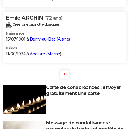
Emile ARCHIN
(72 ans)
Créer une cagnotte obsèques
Naissance
15/07/1901 à
Berry-au-Bac
(
Aisne
)
Décès
11/06/1974 à
Anglure
(
Marne
)
1
Carte de condoléances : envoyer
gratuitement une carte
Message de condoléances :
exemples de textes et modèle de