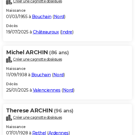
Créer une cagnotte obsèques
City break
Voyage de noces
Climat
Destinations
Voyage nature
Forum
+
PHOTO
Naissance
01/03/1955 à
Bouchain
(
Nord
)
GUIDES D'ACHAT
Décès
19/07/2025 à
Châteauroux
(
Indre
)
BONS PLANS
CARTE DE VOEUX
Michel ARCHIN
(86 ans)
Carte Bonne année
Carte Pâques
Carte de Noël
Carte Saint-Valentin
Carte d'anniversaire
DICTIONNAIRE
Créer une cagnotte obsèques
Biographies
Expressions
Dictionnaire
Citations
Proverbes
PROGRAMME TV
Naissance
11/09/1938 à
Bouchain
(
Nord
)
COPAINS D'AVANT
Décès
25/01/2025 à
Valenciennes
(
Nord
)
Se connecter
Collèges
Universités
Service militaire
S'inscrire
Lycées
Primaires
Entreprises
Avis de recherche
AVIS DE DÉCÈS
FORUM
Therese ARCHIN
(96 ans)
Lifestyle
Sport
Television
Cinema
Bricolage
Culture
Auto
Voyage
Créer une cagnotte obsèques
Naissance
07/01/1928 à
Rethel
(
Ardennes
)