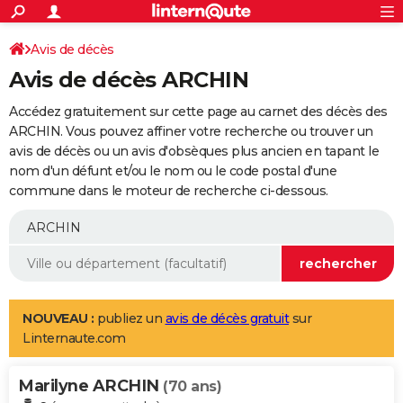
ACTUALITÉS
Connexion
S'inscrire
Avis de décès
Rechercher
Société
Education
Villes
Politique
Faits Divers
Monde
+
SPORT
Avis de décès ARCHIN
Football
Cyclisme
Forum
Coupe du monde 2026
Tennis
Rugby
CULTURE
Accédez gratuitement sur cette page au carnet des décès des
TNT
Cinéma
Musique
Programme TV
Streaming
Sorties cinéma
+
ARCHIN. Vous pouvez affiner votre recherche ou trouver un
FINANCE
avis de décès ou un avis d'obsèques plus ancien en tapant le
Impôts
Immobilier
Banque
Crédit
Retraite
Epargne
Risques naturels par ville
Assurance
AUTO
nom d'un défunt et/ou le nom ou le code postal d'une
commune dans le moteur de recherche ci-dessous.
Réserver un essai
Berlines
Forum auto
Essais
Citadines
SUV
+
HIGH-TECH
Meilleur smartphone
Ordinateurs
Guide high-tech
Mobiles
Internet
Jeux vidéo
+
BRICOLAGE
Aménagement intérieur
Cuisine
Jardinage
+
Forum
Extérieur
Salle de bains
Rangement
WEEK-END
Escapades
Expositions
Week-end nature
Guides de France
Patrimoine
Musées
+
LIFESTYLE
NOUVEAU :
publiez un
avis de décès gratuit
sur
Linternaute.com
Bien-être
Mode
+
Art de vivre
Loisirs
Modes de vie
SANTE
Marilyne ARCHIN
Guide de la santé
Médicaments
+
Alimentation
Maladies
Sommeil
(70 ans)
VOYAGE