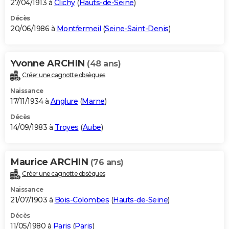
27/04/1913 à
Clichy
(
Hauts-de-Seine
)
Décès
20/06/1986 à
Montfermeil
(
Seine-Saint-Denis
)
Yvonne ARCHIN
(48 ans)
Créer une cagnotte obsèques
Naissance
17/11/1934 à
Anglure
(
Marne
)
Décès
14/09/1983 à
Troyes
(
Aube
)
Maurice ARCHIN
(76 ans)
Créer une cagnotte obsèques
Naissance
21/07/1903 à
Bois-Colombes
(
Hauts-de-Seine
)
Décès
11/05/1980 à
Paris
(
Paris
)