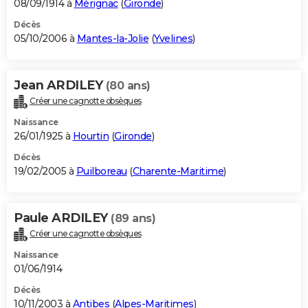
08/09/1914 à
Mérignac
(
Gironde
)
Décès
05/10/2006 à
Mantes-la-Jolie
(
Yvelines
)
Jean ARDILEY
(80 ans)
Créer une cagnotte obsèques
Naissance
26/01/1925 à
Hourtin
(
Gironde
)
Décès
19/02/2005 à
Puilboreau
(
Charente-Maritime
)
Paule ARDILEY
(89 ans)
Créer une cagnotte obsèques
Naissance
01/06/1914
Décès
10/11/2003 à
Antibes
(
Alpes-Maritimes
)