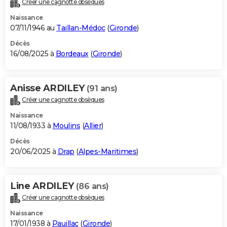
Créer une cagnotte obsèques
City break
Voyage de noces
Climat
Destinations
Voyage nature
Forum
+
PHOTO
Naissance
07/11/1946 au
Taillan-Médoc
(
Gironde
)
GUIDES D'ACHAT
Décès
16/08/2025 à
Bordeaux
(
Gironde
)
BONS PLANS
CARTE DE VOEUX
Anisse ARDILEY
(91 ans)
Carte Bonne année
Carte Pâques
Carte de Noël
Carte Saint-Valentin
Carte d'anniversaire
DICTIONNAIRE
Créer une cagnotte obsèques
Biographies
Expressions
Dictionnaire
Citations
Proverbes
PROGRAMME TV
Naissance
11/08/1933 à
Moulins
(
Allier
)
COPAINS D'AVANT
Décès
20/06/2025 à
Drap
(
Alpes-Maritimes
)
Se connecter
Collèges
Universités
Service militaire
S'inscrire
Lycées
Primaires
Entreprises
Avis de recherche
AVIS DE DÉCÈS
FORUM
Line ARDILEY
(86 ans)
Lifestyle
Sport
Television
Cinema
Bricolage
Culture
Auto
Voyage
Créer une cagnotte obsèques
Naissance
17/01/1938 à
Pauillac
(
Gironde
)