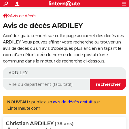
ACTUALITÉS
Connexion
S'inscrire
Avis de décès
Rechercher
Société
Education
Villes
Politique
Faits Divers
Monde
+
SPORT
Avis de décès ARDILEY
Football
Cyclisme
Forum
Coupe du monde 2026
Tennis
Rugby
CULTURE
Accédez gratuitement sur cette page au carnet des décès des
TNT
Cinéma
Musique
Programme TV
Streaming
Sorties cinéma
+
ARDILEY. Vous pouvez affiner votre recherche ou trouver un
FINANCE
avis de décès ou un avis d'obsèques plus ancien en tapant le
Impôts
Immobilier
Banque
Crédit
Retraite
Epargne
Risques naturels par ville
Assurance
AUTO
nom d'un défunt et/ou le nom ou le code postal d'une
commune dans le moteur de recherche ci-dessous.
Réserver un essai
Berlines
Forum auto
Essais
Citadines
SUV
+
HIGH-TECH
Meilleur smartphone
Ordinateurs
Guide high-tech
Mobiles
Internet
Jeux vidéo
+
BRICOLAGE
Aménagement intérieur
Cuisine
Jardinage
+
Forum
Extérieur
Salle de bains
Rangement
WEEK-END
Escapades
Expositions
Week-end nature
Guides de France
Patrimoine
Musées
+
LIFESTYLE
NOUVEAU :
publiez un
avis de décès gratuit
sur
Linternaute.com
Bien-être
Mode
+
Art de vivre
Loisirs
Modes de vie
SANTE
Christian ARDILEY
Guide de la santé
Médicaments
+
Alimentation
Maladies
Sommeil
(78 ans)
VOYAGE