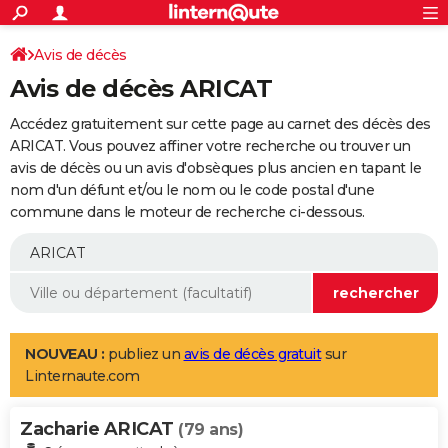
ACTUALITÉS
Connexion
S'inscrire
Avis de décès
Rechercher
Société
Education
Villes
Politique
Faits Divers
Monde
+
SPORT
Avis de décès ARICAT
Football
Cyclisme
Forum
Coupe du monde 2026
Tennis
Rugby
CULTURE
Accédez gratuitement sur cette page au carnet des décès des
TNT
Cinéma
Musique
Programme TV
Streaming
Sorties cinéma
+
ARICAT. Vous pouvez affiner votre recherche ou trouver un
FINANCE
avis de décès ou un avis d'obsèques plus ancien en tapant le
Impôts
Immobilier
Banque
Crédit
Retraite
Epargne
Risques naturels par ville
Assurance
AUTO
nom d'un défunt et/ou le nom ou le code postal d'une
commune dans le moteur de recherche ci-dessous.
Réserver un essai
Berlines
Forum auto
Essais
Citadines
SUV
+
HIGH-TECH
Meilleur smartphone
Ordinateurs
Guide high-tech
Mobiles
Internet
Jeux vidéo
+
BRICOLAGE
Aménagement intérieur
Cuisine
Jardinage
+
Forum
Extérieur
Salle de bains
Rangement
WEEK-END
Escapades
Expositions
Week-end nature
Guides de France
Patrimoine
Musées
+
LIFESTYLE
NOUVEAU :
publiez un
avis de décès gratuit
sur
Linternaute.com
Bien-être
Mode
+
Art de vivre
Loisirs
Modes de vie
SANTE
Zacharie ARICAT
Guide de la santé
Médicaments
+
Alimentation
Maladies
Sommeil
(79 ans)
VOYAGE