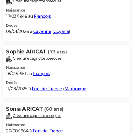
Créer une cagnotte obsèques
City break
Voyage de noces
Climat
Destinations
Voyage nature
Forum
+
PHOTO
Naissance
17/03/1946 au
François
GUIDES D'ACHAT
Décès
09/01/2026 à
Cayenne
(
Guyane
)
BONS PLANS
CARTE DE VOEUX
Sophie ARICAT
(73 ans)
Carte Bonne année
Carte Pâques
Carte de Noël
Carte Saint-Valentin
Carte d'anniversaire
DICTIONNAIRE
Créer une cagnotte obsèques
Biographies
Expressions
Dictionnaire
Citations
Proverbes
PROGRAMME TV
Naissance
18/09/1951 au
François
COPAINS D'AVANT
Décès
11/08/2025 à
Fort-de-France
(
Martinique
)
Se connecter
Collèges
Universités
Service militaire
S'inscrire
Lycées
Primaires
Entreprises
Avis de recherche
AVIS DE DÉCÈS
FORUM
Sonia ARICAT
(60 ans)
Lifestyle
Sport
Television
Cinema
Bricolage
Culture
Auto
Voyage
Créer une cagnotte obsèques
Naissance
26/08/1964 à
Fort-de-France