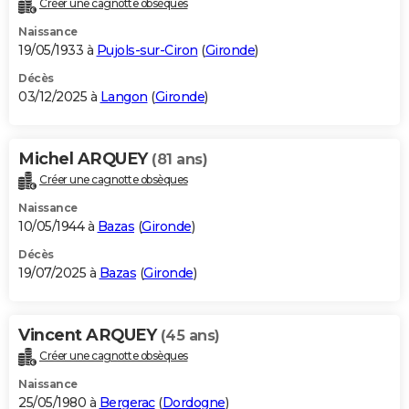
Créer une cagnotte obsèques
City break
Voyage de noces
Climat
Destinations
Voyage nature
Forum
+
PHOTO
Naissance
19/05/1933 à
Pujols-sur-Ciron
(
Gironde
)
GUIDES D'ACHAT
Décès
03/12/2025 à
Langon
(
Gironde
)
BONS PLANS
CARTE DE VOEUX
Michel ARQUEY
(81 ans)
Carte Bonne année
Carte Pâques
Carte de Noël
Carte Saint-Valentin
Carte d'anniversaire
DICTIONNAIRE
Créer une cagnotte obsèques
Biographies
Expressions
Dictionnaire
Citations
Proverbes
PROGRAMME TV
Naissance
10/05/1944 à
Bazas
(
Gironde
)
COPAINS D'AVANT
Décès
19/07/2025 à
Bazas
(
Gironde
)
Se connecter
Collèges
Universités
Service militaire
S'inscrire
Lycées
Primaires
Entreprises
Avis de recherche
AVIS DE DÉCÈS
FORUM
Vincent ARQUEY
(45 ans)
Lifestyle
Sport
Television
Cinema
Bricolage
Culture
Auto
Voyage
Créer une cagnotte obsèques
Naissance
25/05/1980 à
Bergerac
(
Dordogne
)