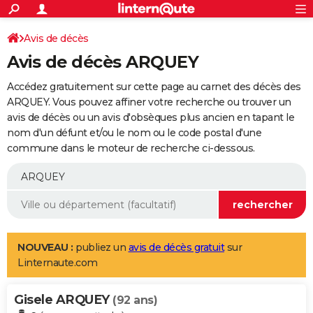
ACTUALITÉS
Connexion
S'inscrire
Avis de décès
Rechercher
Société
Education
Villes
Politique
Faits Divers
Monde
+
SPORT
Avis de décès ARQUEY
Football
Cyclisme
Forum
Coupe du monde 2026
Tennis
Rugby
CULTURE
Accédez gratuitement sur cette page au carnet des décès des
TNT
Cinéma
Musique
Programme TV
Streaming
Sorties cinéma
+
ARQUEY. Vous pouvez affiner votre recherche ou trouver un
FINANCE
avis de décès ou un avis d'obsèques plus ancien en tapant le
Impôts
Immobilier
Banque
Crédit
Retraite
Epargne
Risques naturels par ville
Assurance
AUTO
nom d'un défunt et/ou le nom ou le code postal d'une
commune dans le moteur de recherche ci-dessous.
Réserver un essai
Berlines
Forum auto
Essais
Citadines
SUV
+
HIGH-TECH
Meilleur smartphone
Ordinateurs
Guide high-tech
Mobiles
Internet
Jeux vidéo
+
BRICOLAGE
Aménagement intérieur
Cuisine
Jardinage
+
Forum
Extérieur
Salle de bains
Rangement
WEEK-END
Escapades
Expositions
Week-end nature
Guides de France
Patrimoine
Musées
+
LIFESTYLE
NOUVEAU :
publiez un
avis de décès gratuit
sur
Linternaute.com
Bien-être
Mode
+
Art de vivre
Loisirs
Modes de vie
SANTE
Gisele ARQUEY
Guide de la santé
Médicaments
+
Alimentation
Maladies
Sommeil
(92 ans)
VOYAGE