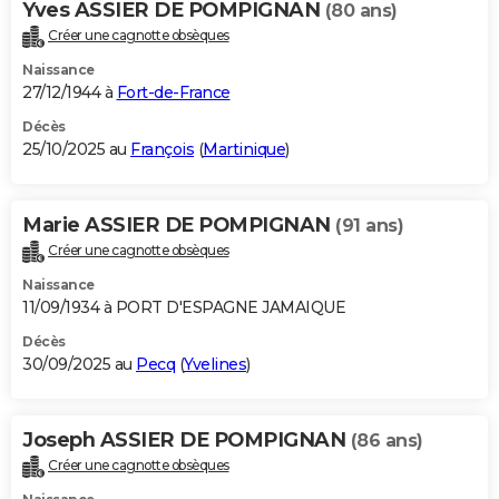
Yves ASSIER DE POMPIGNAN
(80 ans)
City break
Voyage de noces
Climat
Destinations
Voyage nature
Forum
+
PHOTO
Créer une cagnotte obsèques
Naissance
GUIDES D'ACHAT
27/12/1944 à
Fort-de-France
BONS PLANS
Décès
25/10/2025 au
François
(
Martinique
)
CARTE DE VOEUX
Carte Bonne année
Carte Pâques
Carte de Noël
Carte Saint-Valentin
Carte d'anniversaire
DICTIONNAIRE
Marie ASSIER DE POMPIGNAN
(91 ans)
Biographies
Expressions
Dictionnaire
Citations
Proverbes
Créer une cagnotte obsèques
PROGRAMME TV
Naissance
COPAINS D'AVANT
11/09/1934 à PORT D'ESPAGNE JAMAIQUE
Se connecter
Collèges
Universités
Service militaire
S'inscrire
Lycées
Primaires
Entreprises
Avis de recherche
Décès
AVIS DE DÉCÈS
30/09/2025 au
Pecq
(
Yvelines
)
FORUM
Lifestyle
Sport
Television
Cinema
Bricolage
Culture
Auto
Voyage
Joseph ASSIER DE POMPIGNAN
(86 ans)
Créer une cagnotte obsèques