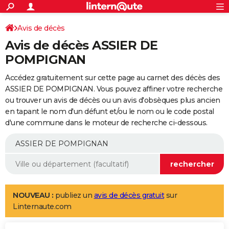
ACTUALITÉS
Connexion
S'inscrire
Avis de décès
Rechercher
Société
Education
Villes
Politique
Faits Divers
Monde
+
SPORT
Avis de décès ASSIER DE
Football
Cyclisme
Forum
Coupe du monde 2026
Tennis
Rugby
CULTURE
POMPIGNAN
TNT
Cinéma
Musique
Programme TV
Streaming
Sorties cinéma
+
FINANCE
Accédez gratuitement sur cette page au carnet des décès des
ASSIER DE POMPIGNAN. Vous pouvez affiner votre recherche
Impôts
Immobilier
Banque
Crédit
Retraite
Epargne
Risques naturels par ville
Assurance
AUTO
ou trouver un avis de décès ou un avis d'obsèques plus ancien
en tapant le nom d'un défunt et/ou le nom ou le code postal
Réserver un essai
Berlines
Forum auto
Essais
Citadines
SUV
+
HIGH-TECH
d'une commune dans le moteur de recherche ci-dessous.
Meilleur smartphone
Ordinateurs
Guide high-tech
Mobiles
Internet
Jeux vidéo
+
BRICOLAGE
Aménagement intérieur
Cuisine
Jardinage
+
Forum
Extérieur
Salle de bains
Rangement
WEEK-END
Escapades
Expositions
Week-end nature
Guides de France
Patrimoine
Musées
+
LIFESTYLE
NOUVEAU :
publiez un
avis de décès gratuit
sur
Bien-être
Mode
+
Art de vivre
Loisirs
Modes de vie
SANTE
Linternaute.com
Guide de la santé
Médicaments
+
Alimentation
Maladies
Sommeil
VOYAGE