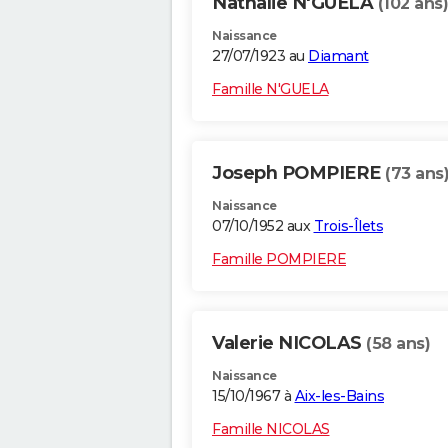
Nathalie N'GUELA
(102 ans)
Naissance
27/07/1923 au
Diamant
Famille N'GUELA
Joseph POMPIERE
(73 ans
Naissance
07/10/1952 aux
Trois-Îlets
Famille POMPIERE
Valerie NICOLAS
(58 ans)
Naissance
15/10/1967 à
Aix-les-Bains
Famille NICOLAS