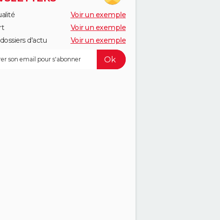
alité
Voir un exemple
rt
Voir un exemple
dossiers d'actu
Voir un exemple