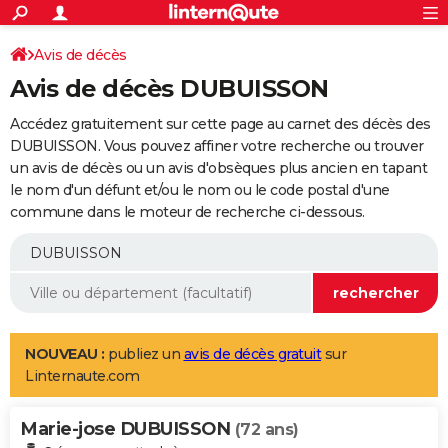
ACTUALITÉS
Connexion
S'inscrire
Avis de décès
Rechercher
Société
Education
Villes
Politique
Faits Divers
Monde
+
SPORT
Avis de décès DUBUISSON
Football
Cyclisme
Forum
Coupe du monde 2026
Tennis
Rugby
CULTURE
Accédez gratuitement sur cette page au carnet des décès des
TNT
Cinéma
Musique
Programme TV
Streaming
Sorties cinéma
+
DUBUISSON. Vous pouvez affiner votre recherche ou trouver
FINANCE
un avis de décès ou un avis d'obsèques plus ancien en tapant
Impôts
Immobilier
Banque
Crédit
Retraite
Epargne
Risques naturels par ville
Assurance
AUTO
le nom d'un défunt et/ou le nom ou le code postal d'une
commune dans le moteur de recherche ci-dessous.
Réserver un essai
Berlines
Forum auto
Essais
Citadines
SUV
+
HIGH-TECH
Meilleur smartphone
Ordinateurs
Guide high-tech
Mobiles
Internet
Jeux vidéo
+
BRICOLAGE
Aménagement intérieur
Cuisine
Jardinage
+
Forum
Extérieur
Salle de bains
Rangement
WEEK-END
Escapades
Expositions
Week-end nature
Guides de France
Patrimoine
Musées
+
LIFESTYLE
NOUVEAU :
publiez un
avis de décès gratuit
sur
Linternaute.com
Bien-être
Mode
+
Art de vivre
Loisirs
Modes de vie
SANTE
Marie-jose DUBUISSON
Guide de la santé
Médicaments
+
Alimentation
Maladies
Sommeil
(72 ans)
VOYAGE