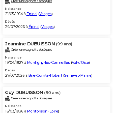
Créer une cagnotte obsèques
City break
Voyage de noces
Climat
Destinations
Voyage nature
Forum
+
PHOTO
Naissance
21/05/1954 à
Épinal
(
Vosges
)
GUIDES D'ACHAT
Décès
29/07/2026 à
Épinal
(
Vosges
)
BONS PLANS
CARTE DE VOEUX
Jeannine DUBUISSON
(99 ans)
Carte Bonne année
Carte Pâques
Carte de Noël
Carte Saint-Valentin
Carte d'anniversaire
DICTIONNAIRE
Créer une cagnotte obsèques
Biographies
Expressions
Dictionnaire
Citations
Proverbes
PROGRAMME TV
Naissance
19/04/1927 à
Montigny-lès-Cormeilles
(
Val-d'Oise
)
COPAINS D'AVANT
Décès
27/07/2026 à
Brie-Comte-Robert
(
Seine-et-Marne
)
Se connecter
Collèges
Universités
Service militaire
S'inscrire
Lycées
Primaires
Entreprises
Avis de recherche
AVIS DE DÉCÈS
FORUM
Guy DUBUISSON
(90 ans)
Lifestyle
Sport
Television
Cinema
Bricolage
Culture
Auto
Voyage
Créer une cagnotte obsèques
Naissance
16/03/1936 à
Montbrison
(
Loire
)