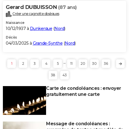
Gerard DUBUISSON
(87 ans)
Créer une cagnotte obsèques
Naissance
10/12/1937 à
Dunkerque
(
Nord
)
Décès
04/03/2025 à
Grande-Synthe
(
Nord
)
...
1
2
3
4
5
11
20
30
36
38
43
Carte de condoléances : envoyer
gratuitement une carte
Message de condoléances :