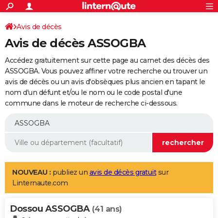
ACTUALITÉS
Connexion
S'inscrire
Avis de décès
Rechercher
Société
Education
Villes
Politique
Faits Divers
Monde
+
SPORT
Avis de décès ASSOGBA
Football
Cyclisme
Forum
Coupe du monde 2026
Tennis
Rugby
CULTURE
Accédez gratuitement sur cette page au carnet des décès des
TNT
Cinéma
Musique
Programme TV
Streaming
Sorties cinéma
+
ASSOGBA. Vous pouvez affiner votre recherche ou trouver un
FINANCE
avis de décès ou un avis d'obsèques plus ancien en tapant le
Impôts
Immobilier
Banque
Crédit
Retraite
Epargne
Risques naturels par ville
Assurance
AUTO
nom d'un défunt et/ou le nom ou le code postal d'une
commune dans le moteur de recherche ci-dessous.
Réserver un essai
Berlines
Forum auto
Essais
Citadines
SUV
+
HIGH-TECH
Meilleur smartphone
Ordinateurs
Guide high-tech
Mobiles
Internet
Jeux vidéo
+
BRICOLAGE
Aménagement intérieur
Cuisine
Jardinage
+
Forum
Extérieur
Salle de bains
Rangement
WEEK-END
Escapades
Expositions
Week-end nature
Guides de France
Patrimoine
Musées
+
LIFESTYLE
NOUVEAU :
publiez un
avis de décès gratuit
sur
Linternaute.com
Bien-être
Mode
+
Art de vivre
Loisirs
Modes de vie
SANTE
Dossou ASSOGBA
Guide de la santé
Médicaments
+
Alimentation
Maladies
Sommeil
(41 ans)
VOYAGE