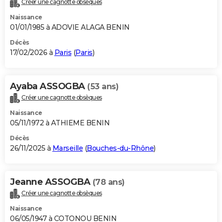
Créer une cagnotte obsèques
City break
Voyage de noces
Climat
Destinations
Voyage nature
Forum
+
PHOTO
Naissance
01/01/1985 à ADOVIE ALAGA BENIN
GUIDES D'ACHAT
Décès
17/02/2026 à
Paris
(
Paris
)
BONS PLANS
CARTE DE VOEUX
Ayaba ASSOGBA
(53 ans)
Carte Bonne année
Carte Pâques
Carte de Noël
Carte Saint-Valentin
Carte d'anniversaire
DICTIONNAIRE
Créer une cagnotte obsèques
Biographies
Expressions
Dictionnaire
Citations
Proverbes
PROGRAMME TV
Naissance
05/11/1972 à ATHIEME BENIN
COPAINS D'AVANT
Décès
26/11/2025 à
Marseille
(
Bouches-du-Rhône
)
Se connecter
Collèges
Universités
Service militaire
S'inscrire
Lycées
Primaires
Entreprises
Avis de recherche
AVIS DE DÉCÈS
FORUM
Jeanne ASSOGBA
(78 ans)
Lifestyle
Sport
Television
Cinema
Bricolage
Culture
Auto
Voyage
Créer une cagnotte obsèques
Naissance
06/05/1947 à COTONOU BENIN