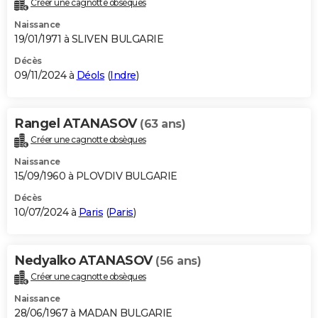
Créer une cagnotte obsèques
City break
Voyage de noces
Climat
Destinations
Voyage nature
Forum
+
PHOTO
Naissance
19/01/1971 à SLIVEN BULGARIE
GUIDES D'ACHAT
Décès
09/11/2024 à
Déols
(
Indre
)
BONS PLANS
CARTE DE VOEUX
Rangel ATANASOV
(63 ans)
Carte Bonne année
Carte Pâques
Carte de Noël
Carte Saint-Valentin
Carte d'anniversaire
DICTIONNAIRE
Créer une cagnotte obsèques
Biographies
Expressions
Dictionnaire
Citations
Proverbes
PROGRAMME TV
Naissance
15/09/1960 à PLOVDIV BULGARIE
COPAINS D'AVANT
Décès
10/07/2024 à
Paris
(
Paris
)
Se connecter
Collèges
Universités
Service militaire
S'inscrire
Lycées
Primaires
Entreprises
Avis de recherche
AVIS DE DÉCÈS
FORUM
Nedyalko ATANASOV
(56 ans)
Lifestyle
Sport
Television
Cinema
Bricolage
Culture
Auto
Voyage
Créer une cagnotte obsèques
Naissance
28/06/1967 à MADAN BULGARIE