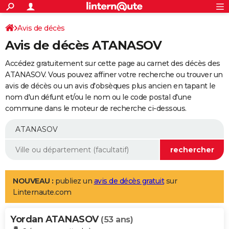
ACTUALITÉS
Connexion
S'inscrire
Avis de décès
Rechercher
Société
Education
Villes
Politique
Faits Divers
Monde
+
SPORT
Avis de décès ATANASOV
Football
Cyclisme
Forum
Coupe du monde 2026
Tennis
Rugby
CULTURE
Accédez gratuitement sur cette page au carnet des décès des
TNT
Cinéma
Musique
Programme TV
Streaming
Sorties cinéma
+
ATANASOV. Vous pouvez affiner votre recherche ou trouver un
FINANCE
avis de décès ou un avis d'obsèques plus ancien en tapant le
Impôts
Immobilier
Banque
Crédit
Retraite
Epargne
Risques naturels par ville
Assurance
AUTO
nom d'un défunt et/ou le nom ou le code postal d'une
commune dans le moteur de recherche ci-dessous.
Réserver un essai
Berlines
Forum auto
Essais
Citadines
SUV
+
HIGH-TECH
Meilleur smartphone
Ordinateurs
Guide high-tech
Mobiles
Internet
Jeux vidéo
+
BRICOLAGE
Aménagement intérieur
Cuisine
Jardinage
+
Forum
Extérieur
Salle de bains
Rangement
WEEK-END
Escapades
Expositions
Week-end nature
Guides de France
Patrimoine
Musées
+
LIFESTYLE
NOUVEAU :
publiez un
avis de décès gratuit
sur
Linternaute.com
Bien-être
Mode
+
Art de vivre
Loisirs
Modes de vie
SANTE
Yordan ATANASOV
Guide de la santé
Médicaments
+
Alimentation
Maladies
Sommeil
(53 ans)
VOYAGE