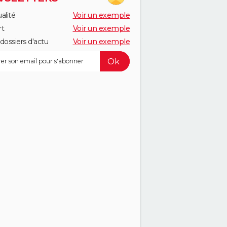
alité
Voir un exemple
rt
Voir un exemple
dossiers d'actu
Voir un exemple