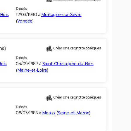
Décès
-Bois
17/03/1990 à
Mortagne-sur-Sèvre
(
Vendée
)
ns)
Créer une cagnotte obsèques
Décès
Bois
04/09/1987 à
Saint-Christophe-du-Bois
(
Maine-et-Loire
)
Créer une cagnotte obsèques
Décès
08/03/1985 à
Meaux
(
Seine-et-Marne
)