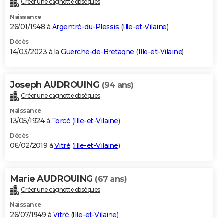
Créer une cagnotte obsèques
City break
Voyage de noces
Climat
Destinations
Voyage nature
Forum
+
PHOTO
Naissance
26/01/1948 à
Argentré-du-Plessis
(
Ille-et-Vilaine
)
GUIDES D'ACHAT
Décès
14/03/2023 à la
Guerche-de-Bretagne
(
Ille-et-Vilaine
)
BONS PLANS
CARTE DE VOEUX
Joseph AUDROUING
(94 ans)
Carte Bonne année
Carte Pâques
Carte de Noël
Carte Saint-Valentin
Carte d'anniversaire
DICTIONNAIRE
Créer une cagnotte obsèques
Biographies
Expressions
Dictionnaire
Citations
Proverbes
PROGRAMME TV
Naissance
13/05/1924 à
Torcé
(
Ille-et-Vilaine
)
COPAINS D'AVANT
Décès
08/02/2019 à
Vitré
(
Ille-et-Vilaine
)
Se connecter
Collèges
Universités
Service militaire
S'inscrire
Lycées
Primaires
Entreprises
Avis de recherche
AVIS DE DÉCÈS
FORUM
Marie AUDROUING
(67 ans)
Lifestyle
Sport
Television
Cinema
Bricolage
Culture
Auto
Voyage
Créer une cagnotte obsèques
Naissance
26/07/1949 à
Vitré
(
Ille-et-Vilaine
)