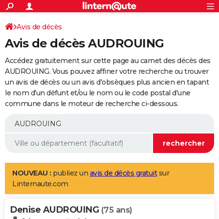
ACTUALITÉS
Connexion
S'inscrire
Avis de décès
Rechercher
Société
Education
Villes
Politique
Faits Divers
Monde
+
SPORT
Avis de décès AUDROUING
Football
Cyclisme
Forum
Coupe du monde 2026
Tennis
Rugby
CULTURE
Accédez gratuitement sur cette page au carnet des décès des
TNT
Cinéma
Musique
Programme TV
Streaming
Sorties cinéma
+
AUDROUING. Vous pouvez affiner votre recherche ou trouver
FINANCE
un avis de décès ou un avis d'obsèques plus ancien en tapant
Impôts
Immobilier
Banque
Crédit
Retraite
Epargne
Risques naturels par ville
Assurance
AUTO
le nom d'un défunt et/ou le nom ou le code postal d'une
commune dans le moteur de recherche ci-dessous.
Réserver un essai
Berlines
Forum auto
Essais
Citadines
SUV
+
HIGH-TECH
Meilleur smartphone
Ordinateurs
Guide high-tech
Mobiles
Internet
Jeux vidéo
+
BRICOLAGE
Aménagement intérieur
Cuisine
Jardinage
+
Forum
Extérieur
Salle de bains
Rangement
WEEK-END
Escapades
Expositions
Week-end nature
Guides de France
Patrimoine
Musées
+
LIFESTYLE
NOUVEAU :
publiez un
avis de décès gratuit
sur
Linternaute.com
Bien-être
Mode
+
Art de vivre
Loisirs
Modes de vie
SANTE
Denise AUDROUING
Guide de la santé
Médicaments
+
Alimentation
Maladies
Sommeil
(75 ans)
VOYAGE