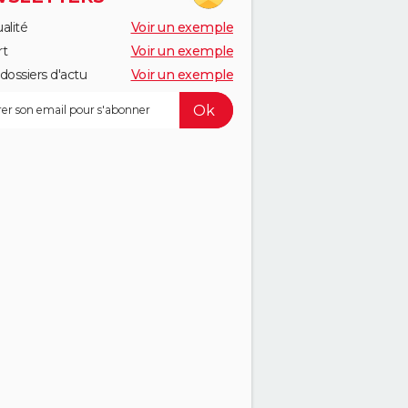
alité
Voir un exemple
rt
Voir un exemple
dossiers d'actu
Voir un exemple