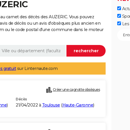
UZERIC
Actu
Spo
 au carnet des décès des AUZERIC. Vous pouvez
 avis de décès ou un avis d'obsèques plus ancien en
Les 
nom ou le code postal d'une commune dans le moteur
s gratuit
sur Linternaute.com
Créer une cagnotte obsèques
Décès
nne
)
21/04/2022 à
Toulouse
(
Haute-Garonne
)