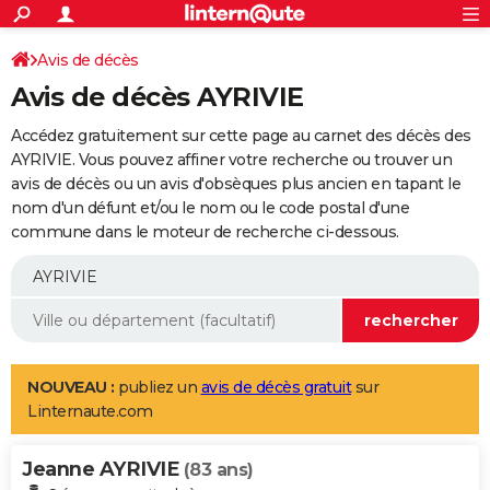
ACTUALITÉS
Connexion
S'inscrire
Avis de décès
Rechercher
Société
Education
Villes
Politique
Faits Divers
Monde
+
SPORT
Avis de décès AYRIVIE
Football
Cyclisme
Forum
Coupe du monde 2026
Tennis
Rugby
CULTURE
Accédez gratuitement sur cette page au carnet des décès des
TNT
Cinéma
Musique
Programme TV
Streaming
Sorties cinéma
+
AYRIVIE. Vous pouvez affiner votre recherche ou trouver un
FINANCE
avis de décès ou un avis d'obsèques plus ancien en tapant le
Impôts
Immobilier
Banque
Crédit
Retraite
Epargne
Risques naturels par ville
Assurance
AUTO
nom d'un défunt et/ou le nom ou le code postal d'une
commune dans le moteur de recherche ci-dessous.
Réserver un essai
Berlines
Forum auto
Essais
Citadines
SUV
+
HIGH-TECH
Meilleur smartphone
Ordinateurs
Guide high-tech
Mobiles
Internet
Jeux vidéo
+
BRICOLAGE
Aménagement intérieur
Cuisine
Jardinage
+
Forum
Extérieur
Salle de bains
Rangement
WEEK-END
Escapades
Expositions
Week-end nature
Guides de France
Patrimoine
Musées
+
LIFESTYLE
NOUVEAU :
publiez un
avis de décès gratuit
sur
Linternaute.com
Bien-être
Mode
+
Art de vivre
Loisirs
Modes de vie
SANTE
Jeanne AYRIVIE
Guide de la santé
Médicaments
+
Alimentation
Maladies
Sommeil
(83 ans)
VOYAGE