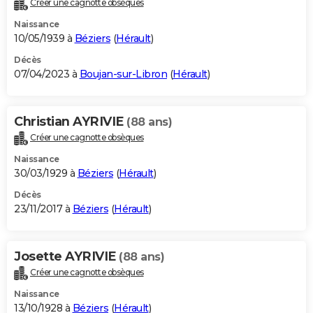
Créer une cagnotte obsèques
City break
Voyage de noces
Climat
Destinations
Voyage nature
Forum
+
PHOTO
Naissance
10/05/1939 à
Béziers
(
Hérault
)
GUIDES D'ACHAT
Décès
07/04/2023 à
Boujan-sur-Libron
(
Hérault
)
BONS PLANS
CARTE DE VOEUX
Christian AYRIVIE
(88 ans)
Carte Bonne année
Carte Pâques
Carte de Noël
Carte Saint-Valentin
Carte d'anniversaire
DICTIONNAIRE
Créer une cagnotte obsèques
Biographies
Expressions
Dictionnaire
Citations
Proverbes
PROGRAMME TV
Naissance
30/03/1929 à
Béziers
(
Hérault
)
COPAINS D'AVANT
Décès
23/11/2017 à
Béziers
(
Hérault
)
Se connecter
Collèges
Universités
Service militaire
S'inscrire
Lycées
Primaires
Entreprises
Avis de recherche
AVIS DE DÉCÈS
FORUM
Josette AYRIVIE
(88 ans)
Lifestyle
Sport
Television
Cinema
Bricolage
Culture
Auto
Voyage
Créer une cagnotte obsèques
Naissance
13/10/1928 à
Béziers
(
Hérault
)