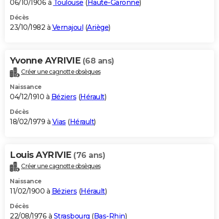
06/10/1906 à
Toulouse
(
Haute-Garonne
)
Décès
23/10/1982 à
Vernajoul
(
Ariège
)
Yvonne AYRIVIE
(68 ans)
Créer une cagnotte obsèques
Naissance
04/12/1910 à
Béziers
(
Hérault
)
Décès
18/02/1979 à
Vias
(
Hérault
)
Louis AYRIVIE
(76 ans)
Créer une cagnotte obsèques
Naissance
11/02/1900 à
Béziers
(
Hérault
)
Décès
22/08/1976 à
Strasbourg
(
Bas-Rhin
)