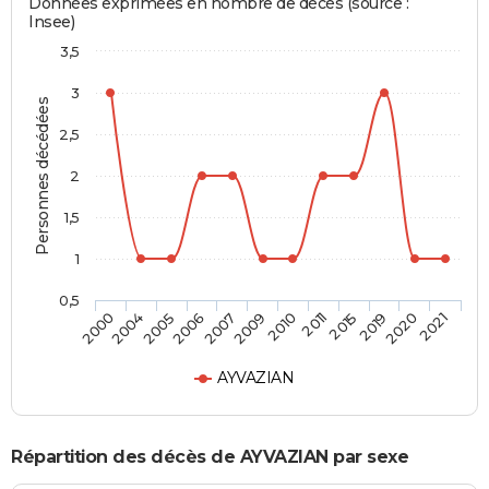
Données exprimées en nombre de décès (source :
Insee)
3,5
3
Personnes décédées
2,5
2
1,5
1
0,5
2004
2007
2011
2020
2005
2009
2015
2021
2000
2006
2010
2019
AYVAZIAN
Répartition des décès de AYVAZIAN par sexe