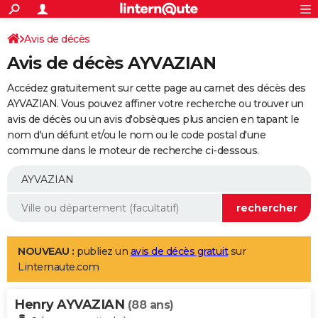
ACTUALITÉS
Connexion
S'inscrire
Avis de décès
Rechercher
Société
Education
Villes
Politique
Faits Divers
Monde
+
SPORT
Avis de décès AYVAZIAN
Football
Cyclisme
Forum
Coupe du monde 2026
Tennis
Rugby
CULTURE
Accédez gratuitement sur cette page au carnet des décès des
TNT
Cinéma
Musique
Programme TV
Streaming
Sorties cinéma
+
AYVAZIAN. Vous pouvez affiner votre recherche ou trouver un
FINANCE
avis de décès ou un avis d'obsèques plus ancien en tapant le
Impôts
Immobilier
Banque
Crédit
Retraite
Epargne
Risques naturels par ville
Assurance
AUTO
nom d'un défunt et/ou le nom ou le code postal d'une
commune dans le moteur de recherche ci-dessous.
Réserver un essai
Berlines
Forum auto
Essais
Citadines
SUV
+
HIGH-TECH
Meilleur smartphone
Ordinateurs
Guide high-tech
Mobiles
Internet
Jeux vidéo
+
BRICOLAGE
Aménagement intérieur
Cuisine
Jardinage
+
Forum
Extérieur
Salle de bains
Rangement
WEEK-END
Escapades
Expositions
Week-end nature
Guides de France
Patrimoine
Musées
+
LIFESTYLE
NOUVEAU :
publiez un
avis de décès gratuit
sur
Linternaute.com
Bien-être
Mode
+
Art de vivre
Loisirs
Modes de vie
SANTE
Henry AYVAZIAN
Guide de la santé
Médicaments
+
Alimentation
Maladies
Sommeil
(88 ans)
VOYAGE