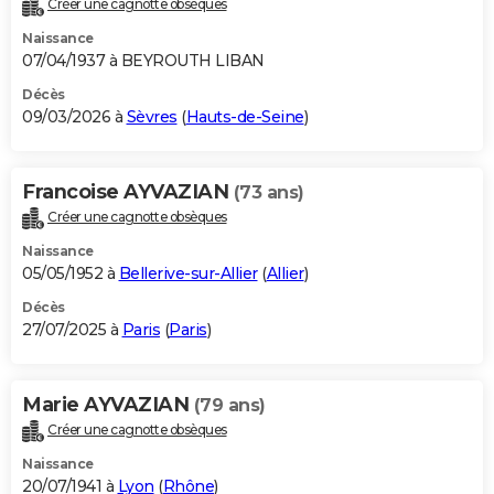
Créer une cagnotte obsèques
City break
Voyage de noces
Climat
Destinations
Voyage nature
Forum
+
PHOTO
Naissance
07/04/1937 à BEYROUTH LIBAN
GUIDES D'ACHAT
Décès
09/03/2026 à
Sèvres
(
Hauts-de-Seine
)
BONS PLANS
CARTE DE VOEUX
Francoise AYVAZIAN
(73 ans)
Carte Bonne année
Carte Pâques
Carte de Noël
Carte Saint-Valentin
Carte d'anniversaire
DICTIONNAIRE
Créer une cagnotte obsèques
Biographies
Expressions
Dictionnaire
Citations
Proverbes
PROGRAMME TV
Naissance
05/05/1952 à
Bellerive-sur-Allier
(
Allier
)
COPAINS D'AVANT
Décès
27/07/2025 à
Paris
(
Paris
)
Se connecter
Collèges
Universités
Service militaire
S'inscrire
Lycées
Primaires
Entreprises
Avis de recherche
AVIS DE DÉCÈS
FORUM
Marie AYVAZIAN
(79 ans)
Lifestyle
Sport
Television
Cinema
Bricolage
Culture
Auto
Voyage
Créer une cagnotte obsèques
Naissance
20/07/1941 à
Lyon
(
Rhône
)