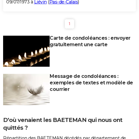
09/07/1973 à
Liévin
(
Pas-de-Calais
)
1
Carte de condoléances : envoyer
gratuitement une carte
Message de condoléances :
exemples de textes et modèle de
courrier
D'où venaient les BAETEMAN qui nous ont
quittés ?
Répartition des BAETEMAN décédés par département de