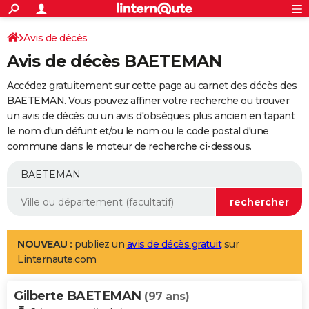
ACTUALITÉS
Connexion
S'inscrire
Avis de décès
Rechercher
Société
Education
Villes
Politique
Faits Divers
Monde
+
SPORT
Avis de décès BAETEMAN
Football
Cyclisme
Forum
Coupe du monde 2026
Tennis
Rugby
CULTURE
Accédez gratuitement sur cette page au carnet des décès des
TNT
Cinéma
Musique
Programme TV
Streaming
Sorties cinéma
+
BAETEMAN. Vous pouvez affiner votre recherche ou trouver
FINANCE
un avis de décès ou un avis d'obsèques plus ancien en tapant
Impôts
Immobilier
Banque
Crédit
Retraite
Epargne
Risques naturels par ville
Assurance
AUTO
le nom d'un défunt et/ou le nom ou le code postal d'une
commune dans le moteur de recherche ci-dessous.
Réserver un essai
Berlines
Forum auto
Essais
Citadines
SUV
+
HIGH-TECH
Meilleur smartphone
Ordinateurs
Guide high-tech
Mobiles
Internet
Jeux vidéo
+
BRICOLAGE
Aménagement intérieur
Cuisine
Jardinage
+
Forum
Extérieur
Salle de bains
Rangement
WEEK-END
Escapades
Expositions
Week-end nature
Guides de France
Patrimoine
Musées
+
LIFESTYLE
NOUVEAU :
publiez un
avis de décès gratuit
sur
Linternaute.com
Bien-être
Mode
+
Art de vivre
Loisirs
Modes de vie
SANTE
Gilberte BAETEMAN
Guide de la santé
Médicaments
+
Alimentation
Maladies
Sommeil
(97 ans)
VOYAGE