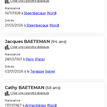
Créer une cagnotte obsèques
City break
Voyage de noces
Climat
Destinations
Voyage nature
Forum
+
PHOTO
Naissance
16/11/1928 à
Steenbecque
(
Nord
)
GUIDES D'ACHAT
Décès
21/03/2026 à
Steenbecque
(
Nord
)
BONS PLANS
CARTE DE VOEUX
Jacques BAETEMAN
(94 ans)
Carte Bonne année
Carte Pâques
Carte de Noël
Carte Saint-Valentin
Carte d'anniversaire
DICTIONNAIRE
Créer une cagnotte obsèques
Biographies
Expressions
Dictionnaire
Citations
Proverbes
PROGRAMME TV
Naissance
28/03/1931 à
Paris
(
Paris
)
COPAINS D'AVANT
Décès
02/01/2026 à la
Terrasse
(
Isère
)
Se connecter
Collèges
Universités
Service militaire
S'inscrire
Lycées
Primaires
Entreprises
Avis de recherche
AVIS DE DÉCÈS
FORUM
Cathy BAETEMAN
(58 ans)
Lifestyle
Sport
Television
Cinema
Bricolage
Culture
Auto
Voyage
Créer une cagnotte obsèques
Naissance
17/07/1967 à
Armentières
(
Nord
)