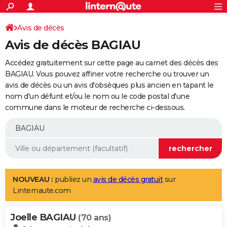
ACTUALITÉS
Connexion
S'inscrire
Avis de décès
Rechercher
Société
Education
Villes
Politique
Faits Divers
Monde
+
SPORT
Avis de décès BAGIAU
Football
Cyclisme
Forum
Coupe du monde 2026
Tennis
Rugby
CULTURE
Accédez gratuitement sur cette page au carnet des décès des
TNT
Cinéma
Musique
Programme TV
Streaming
Sorties cinéma
+
BAGIAU. Vous pouvez affiner votre recherche ou trouver un
FINANCE
avis de décès ou un avis d'obsèques plus ancien en tapant le
Impôts
Immobilier
Banque
Crédit
Retraite
Epargne
Risques naturels par ville
Assurance
AUTO
nom d'un défunt et/ou le nom ou le code postal d'une
commune dans le moteur de recherche ci-dessous.
Réserver un essai
Berlines
Forum auto
Essais
Citadines
SUV
+
HIGH-TECH
Meilleur smartphone
Ordinateurs
Guide high-tech
Mobiles
Internet
Jeux vidéo
+
BRICOLAGE
Aménagement intérieur
Cuisine
Jardinage
+
Forum
Extérieur
Salle de bains
Rangement
WEEK-END
Escapades
Expositions
Week-end nature
Guides de France
Patrimoine
Musées
+
LIFESTYLE
NOUVEAU :
publiez un
avis de décès gratuit
sur
Linternaute.com
Bien-être
Mode
+
Art de vivre
Loisirs
Modes de vie
SANTE
Joelle BAGIAU
Guide de la santé
Médicaments
+
Alimentation
Maladies
Sommeil
(70 ans)
VOYAGE