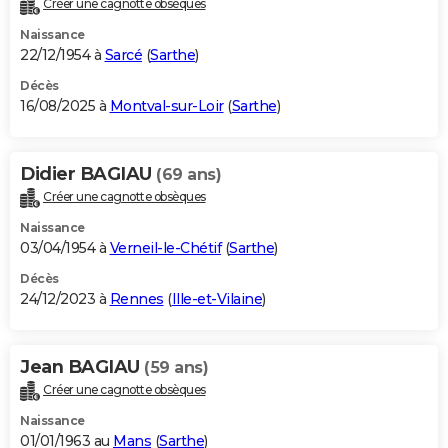
Créer une cagnotte obsèques
City break
Voyage de noces
Climat
Destinations
Voyage nature
Forum
+
PHOTO
Naissance
22/12/1954 à
Sarcé
(
Sarthe
)
GUIDES D'ACHAT
Décès
16/08/2025 à
Montval-sur-Loir
(
Sarthe
)
BONS PLANS
CARTE DE VOEUX
Didier BAGIAU
(69 ans)
Carte Bonne année
Carte Pâques
Carte de Noël
Carte Saint-Valentin
Carte d'anniversaire
DICTIONNAIRE
Créer une cagnotte obsèques
Biographies
Expressions
Dictionnaire
Citations
Proverbes
PROGRAMME TV
Naissance
03/04/1954 à
Verneil-le-Chétif
(
Sarthe
)
COPAINS D'AVANT
Décès
24/12/2023 à
Rennes
(
Ille-et-Vilaine
)
Se connecter
Collèges
Universités
Service militaire
S'inscrire
Lycées
Primaires
Entreprises
Avis de recherche
AVIS DE DÉCÈS
FORUM
Jean BAGIAU
(59 ans)
Lifestyle
Sport
Television
Cinema
Bricolage
Culture
Auto
Voyage
Créer une cagnotte obsèques
Naissance
01/01/1963 au
Mans
(
Sarthe
)