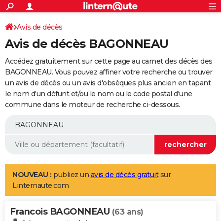
ACTUALITÉS
Connexion
S'inscrire
Avis de décès
Rechercher
Société
Education
Villes
Politique
Faits Divers
Monde
+
SPORT
Avis de décès BAGONNEAU
Football
Cyclisme
Forum
Coupe du monde 2026
Tennis
Rugby
CULTURE
Accédez gratuitement sur cette page au carnet des décès des
TNT
Cinéma
Musique
Programme TV
Streaming
Sorties cinéma
+
BAGONNEAU. Vous pouvez affiner votre recherche ou trouver
FINANCE
un avis de décès ou un avis d'obsèques plus ancien en tapant
Impôts
Immobilier
Banque
Crédit
Retraite
Epargne
Risques naturels par ville
Assurance
AUTO
le nom d'un défunt et/ou le nom ou le code postal d'une
commune dans le moteur de recherche ci-dessous.
Réserver un essai
Berlines
Forum auto
Essais
Citadines
SUV
+
HIGH-TECH
Meilleur smartphone
Ordinateurs
Guide high-tech
Mobiles
Internet
Jeux vidéo
+
BRICOLAGE
Aménagement intérieur
Cuisine
Jardinage
+
Forum
Extérieur
Salle de bains
Rangement
WEEK-END
Escapades
Expositions
Week-end nature
Guides de France
Patrimoine
Musées
+
LIFESTYLE
NOUVEAU :
publiez un
avis de décès gratuit
sur
Linternaute.com
Bien-être
Mode
+
Art de vivre
Loisirs
Modes de vie
SANTE
Francois BAGONNEAU
Guide de la santé
Médicaments
+
Alimentation
Maladies
Sommeil
(63 ans)
VOYAGE