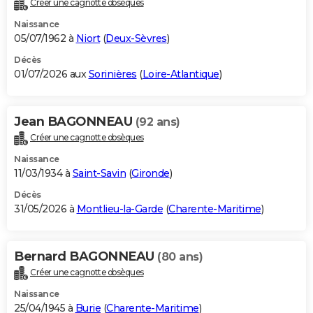
Créer une cagnotte obsèques
City break
Voyage de noces
Climat
Destinations
Voyage nature
Forum
+
PHOTO
Naissance
05/07/1962 à
Niort
(
Deux-Sèvres
)
GUIDES D'ACHAT
Décès
01/07/2026 aux
Sorinières
(
Loire-Atlantique
)
BONS PLANS
CARTE DE VOEUX
Jean BAGONNEAU
(92 ans)
Carte Bonne année
Carte Pâques
Carte de Noël
Carte Saint-Valentin
Carte d'anniversaire
DICTIONNAIRE
Créer une cagnotte obsèques
Biographies
Expressions
Dictionnaire
Citations
Proverbes
PROGRAMME TV
Naissance
11/03/1934 à
Saint-Savin
(
Gironde
)
COPAINS D'AVANT
Décès
31/05/2026 à
Montlieu-la-Garde
(
Charente-Maritime
)
Se connecter
Collèges
Universités
Service militaire
S'inscrire
Lycées
Primaires
Entreprises
Avis de recherche
AVIS DE DÉCÈS
FORUM
Bernard BAGONNEAU
(80 ans)
Lifestyle
Sport
Television
Cinema
Bricolage
Culture
Auto
Voyage
Créer une cagnotte obsèques
Naissance
25/04/1945 à
Burie
(
Charente-Maritime
)