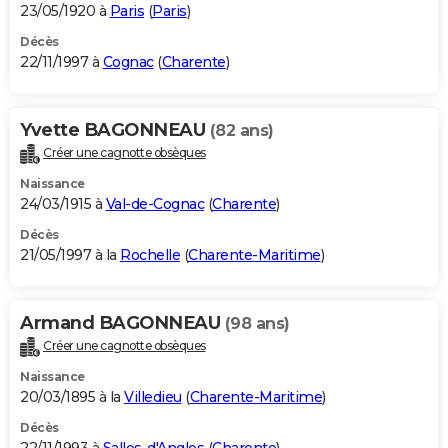
23/05/1920 à
Paris
(
Paris
)
Décès
22/11/1997 à
Cognac
(
Charente
)
Yvette BAGONNEAU
(82 ans)
Créer une cagnotte obsèques
Naissance
24/03/1915 à
Val-de-Cognac
(
Charente
)
Décès
21/05/1997 à la
Rochelle
(
Charente-Maritime
)
Armand BAGONNEAU
(98 ans)
Créer une cagnotte obsèques
Naissance
20/03/1895 à la
Villedieu
(
Charente-Maritime
)
Décès