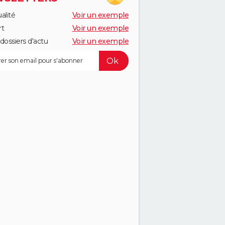
alité
Voir un exemple
rt
Voir un exemple
dossiers d'actu
Voir un exemple