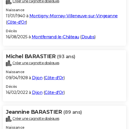
Créer une cagnotte obsèques
City break
Voyage de noces
Climat
Destinations
Voyage nature
Forum
+
PHOTO
Naissance
11/01/1940 à
Montigny-Mornay-Villeneuve-sur-Vingeanne
GUIDES D'ACHAT
(
Côte-d'Or
)
BONS PLANS
Décès
16/08/2025 à
Montferrand-le-Château
(
Doubs
)
CARTE DE VOEUX
Carte Bonne année
Carte Pâques
Carte de Noël
Carte Saint-Valentin
Carte d'anniversaire
DICTIONNAIRE
Michel BARASTIER
(93 ans)
Créer une cagnotte obsèques
Biographies
Expressions
Dictionnaire
Citations
Proverbes
PROGRAMME TV
Naissance
COPAINS D'AVANT
09/04/1928 à
Dijon
(
Côte-d'Or
)
Décès
Se connecter
Collèges
Universités
Service militaire
S'inscrire
Lycées
Primaires
Entreprises
Avis de recherche
AVIS DE DÉCÈS
16/02/2022 à
Dijon
(
Côte-d'Or
)
FORUM
Lifestyle
Sport
Television
Cinema
Bricolage
Culture
Auto
Voyage
Jeannine BARASTIER
(89 ans)
Créer une cagnotte obsèques
Naissance