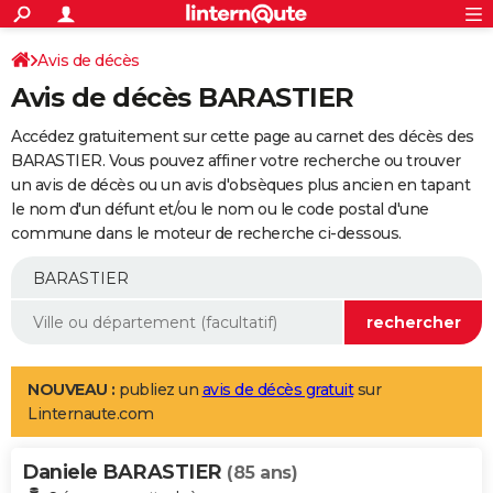
ACTUALITÉS
Connexion
S'inscrire
Avis de décès
Rechercher
Société
Education
Villes
Politique
Faits Divers
Monde
+
SPORT
Avis de décès BARASTIER
Football
Cyclisme
Forum
Coupe du monde 2026
Tennis
Rugby
CULTURE
Accédez gratuitement sur cette page au carnet des décès des
TNT
Cinéma
Musique
Programme TV
Streaming
Sorties cinéma
+
BARASTIER. Vous pouvez affiner votre recherche ou trouver
FINANCE
un avis de décès ou un avis d'obsèques plus ancien en tapant
Impôts
Immobilier
Banque
Crédit
Retraite
Epargne
Risques naturels par ville
Assurance
AUTO
le nom d'un défunt et/ou le nom ou le code postal d'une
commune dans le moteur de recherche ci-dessous.
Réserver un essai
Berlines
Forum auto
Essais
Citadines
SUV
+
HIGH-TECH
Meilleur smartphone
Ordinateurs
Guide high-tech
Mobiles
Internet
Jeux vidéo
+
BRICOLAGE
Aménagement intérieur
Cuisine
Jardinage
+
Forum
Extérieur
Salle de bains
Rangement
WEEK-END
Escapades
Expositions
Week-end nature
Guides de France
Patrimoine
Musées
+
LIFESTYLE
NOUVEAU :
publiez un
avis de décès gratuit
sur
Linternaute.com
Bien-être
Mode
+
Art de vivre
Loisirs
Modes de vie
SANTE
Daniele BARASTIER
Guide de la santé
Médicaments
+
Alimentation
Maladies
Sommeil
(85 ans)
VOYAGE