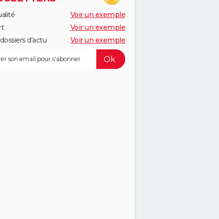
alité
Voir un exemple
rt
Voir un exemple
dossiers d'actu
Voir un exemple