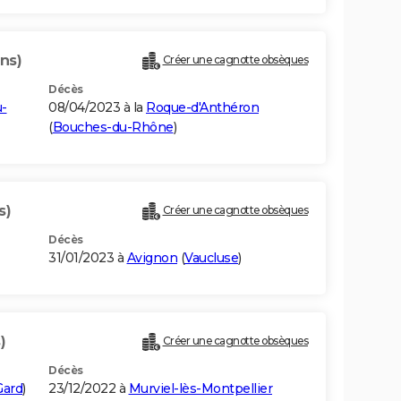
ns)
Créer une cagnotte obsèques
Décès
-
08/04/2023 à la
Roque-d'Anthéron
(
Bouches-du-Rhône
)
s)
Créer une cagnotte obsèques
Décès
31/01/2023 à
Avignon
(
Vaucluse
)
)
Créer une cagnotte obsèques
Décès
Gard
)
23/12/2022 à
Murviel-lès-Montpellier