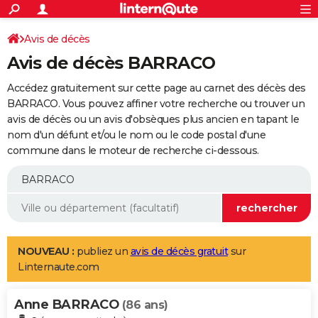
ACTUALITÉS
Connexion
S'inscrire
Avis de décès
Rechercher
Société
Education
Villes
Politique
Faits Divers
Monde
+
SPORT
Avis de décès BARRACO
Football
Cyclisme
Forum
Coupe du monde 2026
Tennis
Rugby
CULTURE
Accédez gratuitement sur cette page au carnet des décès des
TNT
Cinéma
Musique
Programme TV
Streaming
Sorties cinéma
+
BARRACO. Vous pouvez affiner votre recherche ou trouver un
FINANCE
avis de décès ou un avis d'obsèques plus ancien en tapant le
Impôts
Immobilier
Banque
Crédit
Retraite
Epargne
Risques naturels par ville
Assurance
AUTO
nom d'un défunt et/ou le nom ou le code postal d'une
commune dans le moteur de recherche ci-dessous.
Réserver un essai
Berlines
Forum auto
Essais
Citadines
SUV
+
HIGH-TECH
Meilleur smartphone
Ordinateurs
Guide high-tech
Mobiles
Internet
Jeux vidéo
+
BRICOLAGE
Aménagement intérieur
Cuisine
Jardinage
+
Forum
Extérieur
Salle de bains
Rangement
WEEK-END
Escapades
Expositions
Week-end nature
Guides de France
Patrimoine
Musées
+
LIFESTYLE
NOUVEAU :
publiez un
avis de décès gratuit
sur
Linternaute.com
Bien-être
Mode
+
Art de vivre
Loisirs
Modes de vie
SANTE
Anne BARRACO
Guide de la santé
Médicaments
+
Alimentation
Maladies
Sommeil
(86 ans)
VOYAGE