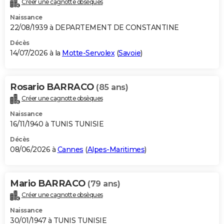
Créer une cagnotte obsèques
City break
Voyage de noces
Climat
Destinations
Voyage nature
Forum
+
PHOTO
Naissance
22/08/1939 à DEPARTEMENT DE CONSTANTINE
GUIDES D'ACHAT
Décès
14/07/2026 à la
Motte-Servolex
(
Savoie
)
BONS PLANS
CARTE DE VOEUX
Rosario BARRACO
(85 ans)
Carte Bonne année
Carte Pâques
Carte de Noël
Carte Saint-Valentin
Carte d'anniversaire
DICTIONNAIRE
Créer une cagnotte obsèques
Biographies
Expressions
Dictionnaire
Citations
Proverbes
PROGRAMME TV
Naissance
16/11/1940 à TUNIS TUNISIE
COPAINS D'AVANT
Décès
08/06/2026 à
Cannes
(
Alpes-Maritimes
)
Se connecter
Collèges
Universités
Service militaire
S'inscrire
Lycées
Primaires
Entreprises
Avis de recherche
AVIS DE DÉCÈS
FORUM
Mario BARRACO
(79 ans)
Lifestyle
Sport
Television
Cinema
Bricolage
Culture
Auto
Voyage
Créer une cagnotte obsèques
Naissance
30/01/1947 à TUNIS TUNISIE