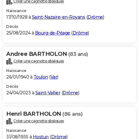
Créer une cagnotte obsèques
City break
Voyage de noces
Climat
Destinations
Voyage nature
Forum
+
PHOTO
Naissance
17/10/1928 à
Saint-Nazaire-en-Royans
(
Drôme
)
GUIDES D'ACHAT
Décès
25/08/2024 à
Bourg-de-Péage
(
Drôme
)
BONS PLANS
CARTE DE VOEUX
Andree BARTHOLON
(83 ans)
Carte Bonne année
Carte Pâques
Carte de Noël
Carte Saint-Valentin
Carte d'anniversaire
DICTIONNAIRE
Créer une cagnotte obsèques
Biographies
Expressions
Dictionnaire
Citations
Proverbes
PROGRAMME TV
Naissance
26/01/1940 à
Toulon
(
Var
)
COPAINS D'AVANT
Décès
24/04/2023 à
Saint-Vallier
(
Drôme
)
Se connecter
Collèges
Universités
Service militaire
S'inscrire
Lycées
Primaires
Entreprises
Avis de recherche
AVIS DE DÉCÈS
FORUM
Henri BARTHOLON
(86 ans)
Lifestyle
Sport
Television
Cinema
Bricolage
Culture
Auto
Voyage
Créer une cagnotte obsèques
Naissance
31/08/1935 à
Hostun
(
Drôme
)