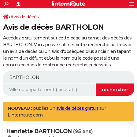
ACTUALITÉS
Connexion
S'inscrire
Avis de décès
Rechercher
Société
Education
Villes
Politique
Faits Divers
Monde
+
SPORT
Avis de décès BARTHOLON
Football
Cyclisme
Forum
Coupe du monde 2026
Tennis
Rugby
CULTURE
Accédez gratuitement sur cette page au carnet des décès des
TNT
Cinéma
Musique
Programme TV
Streaming
Sorties cinéma
+
BARTHOLON. Vous pouvez affiner votre recherche ou trouver
FINANCE
un avis de décès ou un avis d'obsèques plus ancien en tapant
Impôts
Immobilier
Banque
Crédit
Retraite
Epargne
Risques naturels par ville
Assurance
AUTO
le nom d'un défunt et/ou le nom ou le code postal d'une
commune dans le moteur de recherche ci-dessous.
Réserver un essai
Berlines
Forum auto
Essais
Citadines
SUV
+
HIGH-TECH
Meilleur smartphone
Ordinateurs
Guide high-tech
Mobiles
Internet
Jeux vidéo
+
BRICOLAGE
Aménagement intérieur
Cuisine
Jardinage
+
Forum
Extérieur
Salle de bains
Rangement
WEEK-END
Escapades
Expositions
Week-end nature
Guides de France
Patrimoine
Musées
+
LIFESTYLE
NOUVEAU :
publiez un
avis de décès gratuit
sur
Linternaute.com
Bien-être
Mode
+
Art de vivre
Loisirs
Modes de vie
SANTE
Henriette BARTHOLON
Guide de la santé
Médicaments
+
Alimentation
Maladies
Sommeil
(95 ans)
VOYAGE