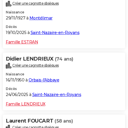
Créer une cagnotte obsèques
City break
Voyage de noces
Climat
Destinations
Voyage nature
Forum
+
PHOTO
Naissance
29/11/1927 à
Montélimar
GUIDES D'ACHAT
Décès
BONS PLANS
19/10/2025 à
Saint-Nazaire-en-Royans
CARTE DE VOEUX
Famille ESTRAN
Carte Bonne année
Carte Pâques
Carte de Noël
Carte Saint-Valentin
Carte d'anniversaire
DICTIONNAIRE
Didier LENDRIEUX
(74 ans)
Biographies
Expressions
Dictionnaire
Citations
Proverbes
PROGRAMME TV
Créer une cagnotte obsèques
Naissance
COPAINS D'AVANT
16/11/1950 à
Orbais-l'Abbaye
Se connecter
Collèges
Universités
Service militaire
S'inscrire
Lycées
Primaires
Entreprises
Avis de recherche
AVIS DE DÉCÈS
Décès
24/06/2025 à
Saint-Nazaire-en-Royans
FORUM
Famille LENDRIEUX
Lifestyle
Sport
Television
Cinema
Bricolage
Culture
Auto
Voyage
Laurent FOUCART
(58 ans)
Créer une cagnotte obsèques