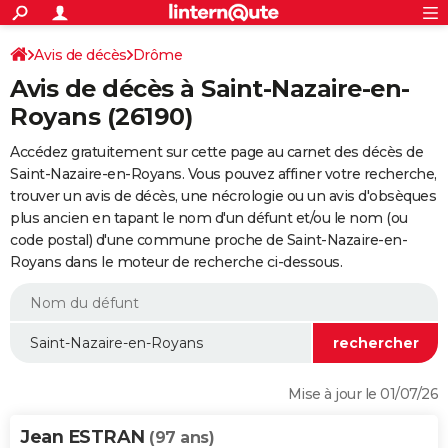
ACTUALITÉS
Connexion
S'inscrire
Avis de décès
Drôme
Rechercher
Société
Education
Villes
Politique
Faits Divers
Monde
+
SPORT
Avis de décès à Saint-Nazaire-en-
Football
Cyclisme
Forum
Coupe du monde 2026
Tennis
Rugby
CULTURE
Royans (26190)
TNT
Cinéma
Musique
Programme TV
Streaming
Sorties cinéma
+
FINANCE
Accédez gratuitement sur cette page au carnet des décès de
Saint-Nazaire-en-Royans. Vous pouvez affiner votre recherche,
Impôts
Immobilier
Banque
Crédit
Retraite
Epargne
Risques naturels par ville
Assurance
AUTO
trouver un avis de décès, une nécrologie ou un avis d'obsèques
plus ancien en tapant le nom d'un défunt et/ou le nom (ou
Réserver un essai
Berlines
Forum auto
Essais
Citadines
SUV
+
HIGH-TECH
code postal) d'une commune proche de Saint-Nazaire-en-
Royans dans le moteur de recherche ci-dessous.
Meilleur smartphone
Ordinateurs
Guide high-tech
Mobiles
Internet
Jeux vidéo
+
BRICOLAGE
Aménagement intérieur
Cuisine
Jardinage
+
Forum
Extérieur
Salle de bains
Rangement
WEEK-END
Escapades
Expositions
Week-end nature
Guides de France
Patrimoine
Musées
+
LIFESTYLE
Bien-être
Mode
+
Art de vivre
Loisirs
Modes de vie
SANTE
Mise à jour le 01/07/26
Guide de la santé
Médicaments
+
Alimentation
Maladies
Sommeil
VOYAGE
Jean ESTRAN
(97 ans)