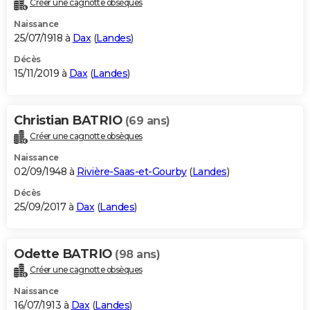
Créer une cagnotte obsèques
City break
Voyage de noces
Climat
Destinations
Voyage nature
Forum
+
PHOTO
Naissance
25/07/1918 à
Dax
(
Landes
)
GUIDES D'ACHAT
Décès
15/11/2019 à
Dax
(
Landes
)
BONS PLANS
CARTE DE VOEUX
Christian BATRIO
(69 ans)
Carte Bonne année
Carte Pâques
Carte de Noël
Carte Saint-Valentin
Carte d'anniversaire
DICTIONNAIRE
Créer une cagnotte obsèques
Biographies
Expressions
Dictionnaire
Citations
Proverbes
PROGRAMME TV
Naissance
02/09/1948 à
Rivière-Saas-et-Gourby
(
Landes
)
COPAINS D'AVANT
Décès
25/09/2017 à
Dax
(
Landes
)
Se connecter
Collèges
Universités
Service militaire
S'inscrire
Lycées
Primaires
Entreprises
Avis de recherche
AVIS DE DÉCÈS
FORUM
Odette BATRIO
(98 ans)
Lifestyle
Sport
Television
Cinema
Bricolage
Culture
Auto
Voyage
Créer une cagnotte obsèques
Naissance
16/07/1913 à
Dax
(
Landes
)