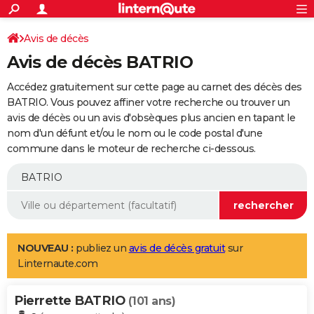
ACTUALITÉS
Connexion
S'inscrire
Avis de décès
Rechercher
Société
Education
Villes
Politique
Faits Divers
Monde
+
SPORT
Avis de décès BATRIO
Football
Cyclisme
Forum
Coupe du monde 2026
Tennis
Rugby
CULTURE
Accédez gratuitement sur cette page au carnet des décès des
TNT
Cinéma
Musique
Programme TV
Streaming
Sorties cinéma
+
BATRIO. Vous pouvez affiner votre recherche ou trouver un
FINANCE
avis de décès ou un avis d'obsèques plus ancien en tapant le
Impôts
Immobilier
Banque
Crédit
Retraite
Epargne
Risques naturels par ville
Assurance
AUTO
nom d'un défunt et/ou le nom ou le code postal d'une
commune dans le moteur de recherche ci-dessous.
Réserver un essai
Berlines
Forum auto
Essais
Citadines
SUV
+
HIGH-TECH
Meilleur smartphone
Ordinateurs
Guide high-tech
Mobiles
Internet
Jeux vidéo
+
BRICOLAGE
Aménagement intérieur
Cuisine
Jardinage
+
Forum
Extérieur
Salle de bains
Rangement
WEEK-END
Escapades
Expositions
Week-end nature
Guides de France
Patrimoine
Musées
+
LIFESTYLE
NOUVEAU :
publiez un
avis de décès gratuit
sur
Linternaute.com
Bien-être
Mode
+
Art de vivre
Loisirs
Modes de vie
SANTE
Pierrette BATRIO
Guide de la santé
Médicaments
+
Alimentation
Maladies
Sommeil
(101 ans)
VOYAGE