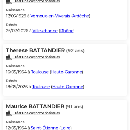
Créer une cagnotte obsèques
City break
Voyage de noces
Climat
Destinations
Voyage nature
Forum
+
PHOTO
Naissance
17/05/1929 à
Vernoux-en-Vivarais
(
Ardèche
)
GUIDES D'ACHAT
Décès
25/07/2026 à
Villeurbanne
(
Rhône
)
BONS PLANS
CARTE DE VOEUX
Therese BATTANDIER
(92 ans)
Carte Bonne année
Carte Pâques
Carte de Noël
Carte Saint-Valentin
Carte d'anniversaire
DICTIONNAIRE
Créer une cagnotte obsèques
Biographies
Expressions
Dictionnaire
Citations
Proverbes
PROGRAMME TV
Naissance
16/05/1934 à
Toulouse
(
Haute-Garonne
)
COPAINS D'AVANT
Décès
18/05/2026 à
Toulouse
(
Haute-Garonne
)
Se connecter
Collèges
Universités
Service militaire
S'inscrire
Lycées
Primaires
Entreprises
Avis de recherche
AVIS DE DÉCÈS
FORUM
Maurice BATTANDIER
(91 ans)
Lifestyle
Sport
Television
Cinema
Bricolage
Culture
Auto
Voyage
Créer une cagnotte obsèques
Naissance
12/05/1934 à
Saint-Étienne
(
Loire
)