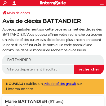
ACTUALITÉS
Connexion
S'inscrire
Avis de décès
Rechercher
Société
Education
Villes
Politique
Faits Divers
Monde
+
SPORT
Avis de décès BATTANDIER
Football
Cyclisme
Forum
Coupe du monde 2026
Tennis
Rugby
CULTURE
Accédez gratuitement sur cette page au carnet des décès des
TNT
Cinéma
Musique
Programme TV
Streaming
Sorties cinéma
+
BATTANDIER. Vous pouvez affiner votre recherche ou trouver
FINANCE
un avis de décès ou un avis d'obsèques plus ancien en tapant
Impôts
Immobilier
Banque
Crédit
Retraite
Epargne
Risques naturels par ville
Assurance
AUTO
le nom d'un défunt et/ou le nom ou le code postal d'une
commune dans le moteur de recherche ci-dessous.
Réserver un essai
Berlines
Forum auto
Essais
Citadines
SUV
+
HIGH-TECH
Meilleur smartphone
Ordinateurs
Guide high-tech
Mobiles
Internet
Jeux vidéo
+
BRICOLAGE
Aménagement intérieur
Cuisine
Jardinage
+
Forum
Extérieur
Salle de bains
Rangement
WEEK-END
Escapades
Expositions
Week-end nature
Guides de France
Patrimoine
Musées
+
LIFESTYLE
NOUVEAU :
publiez un
avis de décès gratuit
sur
Linternaute.com
Bien-être
Mode
+
Art de vivre
Loisirs
Modes de vie
SANTE
Marie BATTANDIER
Guide de la santé
Médicaments
+
Alimentation
Maladies
Sommeil
(97 ans)
VOYAGE