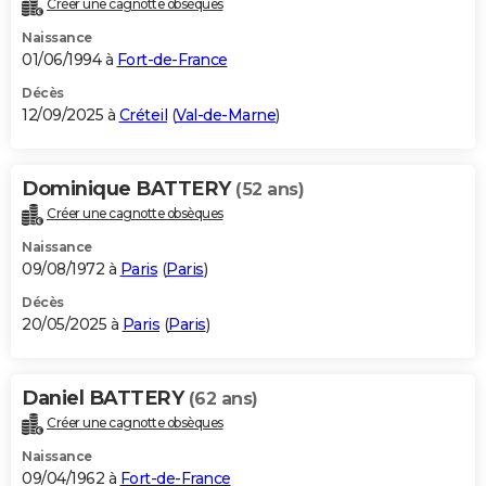
Créer une cagnotte obsèques
City break
Voyage de noces
Climat
Destinations
Voyage nature
Forum
+
PHOTO
Naissance
01/06/1994 à
Fort-de-France
GUIDES D'ACHAT
Décès
12/09/2025 à
Créteil
(
Val-de-Marne
)
BONS PLANS
CARTE DE VOEUX
Dominique BATTERY
(52 ans)
Carte Bonne année
Carte Pâques
Carte de Noël
Carte Saint-Valentin
Carte d'anniversaire
DICTIONNAIRE
Créer une cagnotte obsèques
Biographies
Expressions
Dictionnaire
Citations
Proverbes
PROGRAMME TV
Naissance
09/08/1972 à
Paris
(
Paris
)
COPAINS D'AVANT
Décès
20/05/2025 à
Paris
(
Paris
)
Se connecter
Collèges
Universités
Service militaire
S'inscrire
Lycées
Primaires
Entreprises
Avis de recherche
AVIS DE DÉCÈS
FORUM
Daniel BATTERY
(62 ans)
Lifestyle
Sport
Television
Cinema
Bricolage
Culture
Auto
Voyage
Créer une cagnotte obsèques
Naissance
09/04/1962 à
Fort-de-France