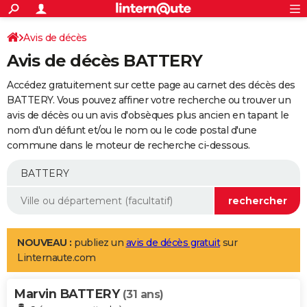
ACTUALITÉS
Connexion
S'inscrire
Avis de décès
Rechercher
Société
Education
Villes
Politique
Faits Divers
Monde
+
SPORT
Avis de décès BATTERY
Football
Cyclisme
Forum
Coupe du monde 2026
Tennis
Rugby
CULTURE
Accédez gratuitement sur cette page au carnet des décès des
TNT
Cinéma
Musique
Programme TV
Streaming
Sorties cinéma
+
BATTERY. Vous pouvez affiner votre recherche ou trouver un
FINANCE
avis de décès ou un avis d'obsèques plus ancien en tapant le
Impôts
Immobilier
Banque
Crédit
Retraite
Epargne
Risques naturels par ville
Assurance
AUTO
nom d'un défunt et/ou le nom ou le code postal d'une
commune dans le moteur de recherche ci-dessous.
Réserver un essai
Berlines
Forum auto
Essais
Citadines
SUV
+
HIGH-TECH
Meilleur smartphone
Ordinateurs
Guide high-tech
Mobiles
Internet
Jeux vidéo
+
BRICOLAGE
Aménagement intérieur
Cuisine
Jardinage
+
Forum
Extérieur
Salle de bains
Rangement
WEEK-END
Escapades
Expositions
Week-end nature
Guides de France
Patrimoine
Musées
+
LIFESTYLE
NOUVEAU :
publiez un
avis de décès gratuit
sur
Linternaute.com
Bien-être
Mode
+
Art de vivre
Loisirs
Modes de vie
SANTE
Marvin BATTERY
Guide de la santé
Médicaments
+
Alimentation
Maladies
Sommeil
(31 ans)
VOYAGE