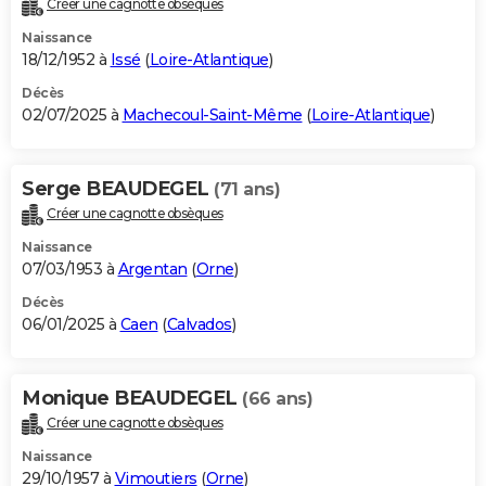
Créer une cagnotte obsèques
City break
Voyage de noces
Climat
Destinations
Voyage nature
Forum
+
PHOTO
Naissance
18/12/1952 à
Issé
(
Loire-Atlantique
)
GUIDES D'ACHAT
Décès
02/07/2025 à
Machecoul-Saint-Même
(
Loire-Atlantique
)
BONS PLANS
CARTE DE VOEUX
Serge BEAUDEGEL
(71 ans)
Carte Bonne année
Carte Pâques
Carte de Noël
Carte Saint-Valentin
Carte d'anniversaire
DICTIONNAIRE
Créer une cagnotte obsèques
Biographies
Expressions
Dictionnaire
Citations
Proverbes
PROGRAMME TV
Naissance
07/03/1953 à
Argentan
(
Orne
)
COPAINS D'AVANT
Décès
06/01/2025 à
Caen
(
Calvados
)
Se connecter
Collèges
Universités
Service militaire
S'inscrire
Lycées
Primaires
Entreprises
Avis de recherche
AVIS DE DÉCÈS
FORUM
Monique BEAUDEGEL
(66 ans)
Lifestyle
Sport
Television
Cinema
Bricolage
Culture
Auto
Voyage
Créer une cagnotte obsèques
Naissance
29/10/1957 à
Vimoutiers
(
Orne
)