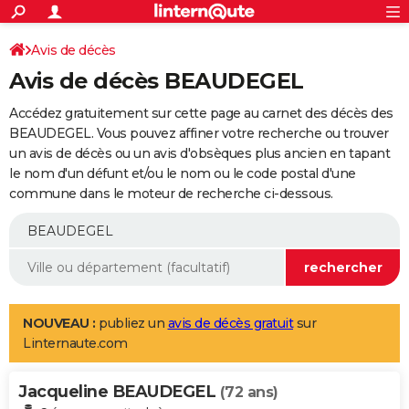
ACTUALITÉS
Connexion
S'inscrire
Avis de décès
Rechercher
Société
Education
Villes
Politique
Faits Divers
Monde
+
SPORT
Avis de décès BEAUDEGEL
Football
Cyclisme
Forum
Coupe du monde 2026
Tennis
Rugby
CULTURE
Accédez gratuitement sur cette page au carnet des décès des
TNT
Cinéma
Musique
Programme TV
Streaming
Sorties cinéma
+
BEAUDEGEL. Vous pouvez affiner votre recherche ou trouver
FINANCE
un avis de décès ou un avis d'obsèques plus ancien en tapant
Impôts
Immobilier
Banque
Crédit
Retraite
Epargne
Risques naturels par ville
Assurance
AUTO
le nom d'un défunt et/ou le nom ou le code postal d'une
commune dans le moteur de recherche ci-dessous.
Réserver un essai
Berlines
Forum auto
Essais
Citadines
SUV
+
HIGH-TECH
Meilleur smartphone
Ordinateurs
Guide high-tech
Mobiles
Internet
Jeux vidéo
+
BRICOLAGE
Aménagement intérieur
Cuisine
Jardinage
+
Forum
Extérieur
Salle de bains
Rangement
WEEK-END
Escapades
Expositions
Week-end nature
Guides de France
Patrimoine
Musées
+
LIFESTYLE
NOUVEAU :
publiez un
avis de décès gratuit
sur
Linternaute.com
Bien-être
Mode
+
Art de vivre
Loisirs
Modes de vie
SANTE
Jacqueline BEAUDEGEL
Guide de la santé
Médicaments
+
Alimentation
Maladies
Sommeil
(72 ans)
VOYAGE