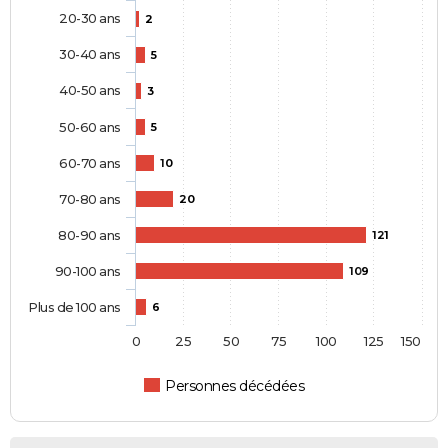
20-30 ans
2
30-40 ans
5
40-50 ans
3
50-60 ans
5
60-70 ans
10
70-80 ans
20
80-90 ans
121
90-100 ans
109
Plus de 100 ans
6
0
25
50
75
100
125
150
Personnes décédées