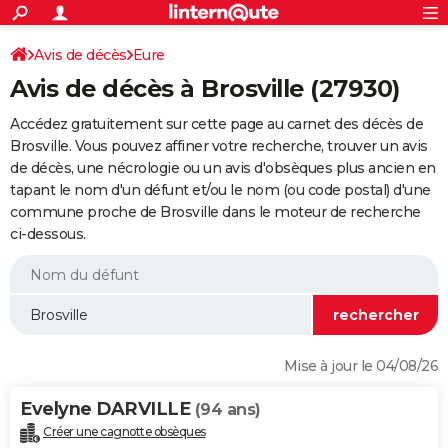
ACTUALITÉS
Connexion
S'inscrire
Avis de décès
Eure
Rechercher
Société
Education
Villes
Politique
Faits Divers
Monde
+
SPORT
Avis de décès à Brosville (27930)
Football
Cyclisme
Forum
Coupe du monde 2026
Tennis
Rugby
CULTURE
Accédez gratuitement sur cette page au carnet des décès de
TNT
Cinéma
Musique
Programme TV
Streaming
Sorties cinéma
+
Brosville. Vous pouvez affiner votre recherche, trouver un avis
FINANCE
de décès, une nécrologie ou un avis d'obsèques plus ancien en
Impôts
Immobilier
Banque
Crédit
Retraite
Epargne
Risques naturels par ville
Assurance
AUTO
tapant le nom d'un défunt et/ou le nom (ou code postal) d'une
commune proche de Brosville dans le moteur de recherche
Réserver un essai
Berlines
Forum auto
Essais
Citadines
SUV
+
HIGH-TECH
ci-dessous.
Meilleur smartphone
Ordinateurs
Guide high-tech
Mobiles
Internet
Jeux vidéo
+
BRICOLAGE
Aménagement intérieur
Cuisine
Jardinage
+
Forum
Extérieur
Salle de bains
Rangement
WEEK-END
Escapades
Expositions
Week-end nature
Guides de France
Patrimoine
Musées
+
LIFESTYLE
Mise à jour le 04/08/26
Bien-être
Mode
+
Art de vivre
Loisirs
Modes de vie
SANTE
Evelyne DARVILLE
(94 ans)
Guide de la santé
Médicaments
+
Alimentation
Maladies
Sommeil
VOYAGE
Créer une cagnotte obsèques