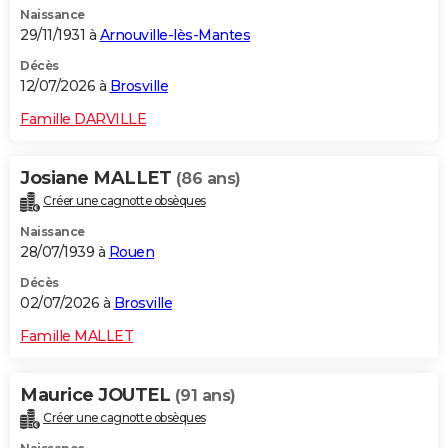
Naissance
City break
Voyage de noces
Climat
Destinations
Voyage nature
Forum
+
PHOTO
29/11/1931 à
Arnouville-lès-Mantes
GUIDES D'ACHAT
Décès
12/07/2026 à
Brosville
BONS PLANS
Famille DARVILLE
CARTE DE VOEUX
Josiane MALLET
(86 ans)
Carte Bonne année
Carte Pâques
Carte de Noël
Carte Saint-Valentin
Carte d'anniversaire
DICTIONNAIRE
Créer une cagnotte obsèques
Biographies
Expressions
Dictionnaire
Citations
Proverbes
PROGRAMME TV
Naissance
28/07/1939 à
Rouen
COPAINS D'AVANT
Décès
02/07/2026 à
Brosville
Se connecter
Collèges
Universités
Service militaire
S'inscrire
Lycées
Primaires
Entreprises
Avis de recherche
AVIS DE DÉCÈS
Famille MALLET
FORUM
Lifestyle
Sport
Television
Cinema
Bricolage
Culture
Auto
Voyage
Maurice JOUTEL
(91 ans)
Créer une cagnotte obsèques