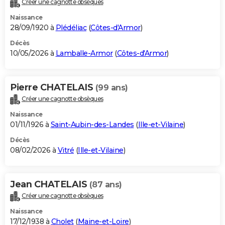
Créer une cagnotte obsèques
City break
Voyage de noces
Climat
Destinations
Voyage nature
Forum
+
PHOTO
Naissance
28/09/1920 à
Plédéliac
(
Côtes-d'Armor
)
GUIDES D'ACHAT
Décès
10/05/2026 à
Lamballe-Armor
(
Côtes-d'Armor
)
BONS PLANS
CARTE DE VOEUX
Pierre CHATELAIS
(99 ans)
Carte Bonne année
Carte Pâques
Carte de Noël
Carte Saint-Valentin
Carte d'anniversaire
DICTIONNAIRE
Créer une cagnotte obsèques
Biographies
Expressions
Dictionnaire
Citations
Proverbes
PROGRAMME TV
Naissance
01/11/1926 à
Saint-Aubin-des-Landes
(
Ille-et-Vilaine
)
COPAINS D'AVANT
Décès
08/02/2026 à
Vitré
(
Ille-et-Vilaine
)
Se connecter
Collèges
Universités
Service militaire
S'inscrire
Lycées
Primaires
Entreprises
Avis de recherche
AVIS DE DÉCÈS
FORUM
Jean CHATELAIS
(87 ans)
Lifestyle
Sport
Television
Cinema
Bricolage
Culture
Auto
Voyage
Créer une cagnotte obsèques
Naissance
17/12/1938 à
Cholet
(
Maine-et-Loire
)