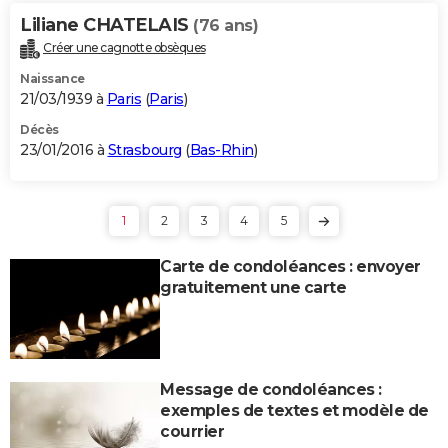
Liliane CHATELAIS
(76 ans)
Créer une cagnotte obsèques
Naissance
21/03/1939 à
Paris
(
Paris
)
Décès
23/01/2016 à
Strasbourg
(
Bas-Rhin
)
1
2
3
4
5
Carte de condoléances : envoyer
gratuitement une carte
Message de condoléances :
exemples de textes et modèle de
courrier