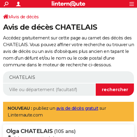
ACTUALITÉS
Connexion
S'inscrire
Avis de décès
Rechercher
Société
Education
Villes
Politique
Faits Divers
Monde
+
SPORT
Avis de décès CHATELAIS
Football
Cyclisme
Forum
Coupe du monde 2026
Tennis
Rugby
CULTURE
Accédez gratuitement sur cette page au carnet des décès des
TNT
Cinéma
Musique
Programme TV
Streaming
Sorties cinéma
+
CHATELAIS. Vous pouvez affiner votre recherche ou trouver un
FINANCE
avis de décès ou un avis d'obsèques plus ancien en tapant le
Impôts
Immobilier
Banque
Crédit
Retraite
Epargne
Risques naturels par ville
Assurance
AUTO
nom d'un défunt et/ou le nom ou le code postal d'une
commune dans le moteur de recherche ci-dessous.
Réserver un essai
Berlines
Forum auto
Essais
Citadines
SUV
+
HIGH-TECH
Meilleur smartphone
Ordinateurs
Guide high-tech
Mobiles
Internet
Jeux vidéo
+
BRICOLAGE
Aménagement intérieur
Cuisine
Jardinage
+
Forum
Extérieur
Salle de bains
Rangement
WEEK-END
Escapades
Expositions
Week-end nature
Guides de France
Patrimoine
Musées
+
LIFESTYLE
NOUVEAU :
publiez un
avis de décès gratuit
sur
Linternaute.com
Bien-être
Mode
+
Art de vivre
Loisirs
Modes de vie
SANTE
Olga CHATELAIS
Guide de la santé
Médicaments
+
Alimentation
Maladies
Sommeil
(105 ans)
VOYAGE