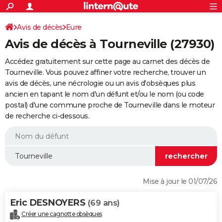
ACTUALITÉS
Connexion
S'inscrire
Avis de décès
Eure
Rechercher
Société
Education
Villes
Politique
Faits Divers
Monde
+
SPORT
Avis de décès à Tourneville (27930)
Football
Cyclisme
Forum
Coupe du monde 2026
Tennis
Rugby
CULTURE
Accédez gratuitement sur cette page au carnet des décès de
TNT
Cinéma
Musique
Programme TV
Streaming
Sorties cinéma
+
Tourneville. Vous pouvez affiner votre recherche, trouver un
FINANCE
avis de décès, une nécrologie ou un avis d'obsèques plus
Impôts
Immobilier
Banque
Crédit
Retraite
Epargne
Risques naturels par ville
Assurance
AUTO
ancien en tapant le nom d'un défunt et/ou le nom (ou code
postal) d'une commune proche de Tourneville dans le moteur
Réserver un essai
Berlines
Forum auto
Essais
Citadines
SUV
+
HIGH-TECH
de recherche ci-dessous.
Meilleur smartphone
Ordinateurs
Guide high-tech
Mobiles
Internet
Jeux vidéo
+
BRICOLAGE
Aménagement intérieur
Cuisine
Jardinage
+
Forum
Extérieur
Salle de bains
Rangement
WEEK-END
Escapades
Expositions
Week-end nature
Guides de France
Patrimoine
Musées
+
LIFESTYLE
Mise à jour le 01/07/26
Bien-être
Mode
+
Art de vivre
Loisirs
Modes de vie
SANTE
Eric DESNOYERS
(69 ans)
Guide de la santé
Médicaments
+
Alimentation
Maladies
Sommeil
VOYAGE
Créer une cagnotte obsèques