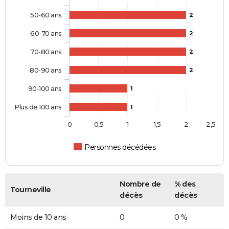
50-60 ans
2
60-70 ans
2
70-80 ans
2
80-90 ans
2
90-100 ans
1
Plus de 100 ans
1
0
0,5
1
1,5
2
2,5
Personnes décédées
Nombre de
% des
Tourneville
décès
décès
Moins de 10 ans
0
0 %