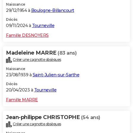
Naissance
City break
Voyage de noces
Climat
Destinations
Voyage nature
Forum
+
PHOTO
29/12/1954 à
Boulogne-Billancourt
GUIDES D'ACHAT
Décès
09/11/2024 à
Tourneville
BONS PLANS
Famille DESNOYERS
CARTE DE VOEUX
Madeleine MARRE
(83 ans)
Carte Bonne année
Carte Pâques
Carte de Noël
Carte Saint-Valentin
Carte d'anniversaire
DICTIONNAIRE
Créer une cagnotte obsèques
Biographies
Expressions
Dictionnaire
Citations
Proverbes
PROGRAMME TV
Naissance
23/08/1939 à
Saint-Julien-sur-Sarthe
COPAINS D'AVANT
Décès
20/04/2023 à
Tourneville
Se connecter
Collèges
Universités
Service militaire
S'inscrire
Lycées
Primaires
Entreprises
Avis de recherche
AVIS DE DÉCÈS
Famille MARRE
FORUM
Lifestyle
Sport
Television
Cinema
Bricolage
Culture
Auto
Voyage
Jean-philippe CHRISTOPHE
(54 ans)
Créer une cagnotte obsèques