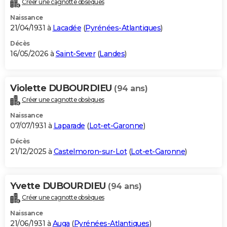
Créer une cagnotte obsèques
City break
Voyage de noces
Climat
Destinations
Voyage nature
Forum
+
PHOTO
Naissance
21/04/1931 à
Lacadée
(
Pyrénées-Atlantiques
)
GUIDES D'ACHAT
Décès
16/05/2026 à
Saint-Sever
(
Landes
)
BONS PLANS
CARTE DE VOEUX
Violette DUBOURDIEU
(94 ans)
Carte Bonne année
Carte Pâques
Carte de Noël
Carte Saint-Valentin
Carte d'anniversaire
DICTIONNAIRE
Créer une cagnotte obsèques
Biographies
Expressions
Dictionnaire
Citations
Proverbes
PROGRAMME TV
Naissance
07/07/1931 à
Laparade
(
Lot-et-Garonne
)
COPAINS D'AVANT
Décès
21/12/2025 à
Castelmoron-sur-Lot
(
Lot-et-Garonne
)
Se connecter
Collèges
Universités
Service militaire
S'inscrire
Lycées
Primaires
Entreprises
Avis de recherche
AVIS DE DÉCÈS
FORUM
Yvette DUBOURDIEU
(94 ans)
Lifestyle
Sport
Television
Cinema
Bricolage
Culture
Auto
Voyage
Créer une cagnotte obsèques
Naissance
21/06/1931 à
Auga
(
Pyrénées-Atlantiques
)