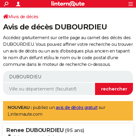
ACTUALITÉS
Connexion
S'inscrire
Avis de décès
Rechercher
Société
Education
Villes
Politique
Faits Divers
Monde
+
SPORT
Avis de décès DUBOURDIEU
Football
Cyclisme
Forum
Coupe du monde 2026
Tennis
Rugby
CULTURE
Accédez gratuitement sur cette page au carnet des décès des
TNT
Cinéma
Musique
Programme TV
Streaming
Sorties cinéma
+
DUBOURDIEU. Vous pouvez affiner votre recherche ou trouver
FINANCE
un avis de décès ou un avis d'obsèques plus ancien en tapant
Impôts
Immobilier
Banque
Crédit
Retraite
Epargne
Risques naturels par ville
Assurance
AUTO
le nom d'un défunt et/ou le nom ou le code postal d'une
commune dans le moteur de recherche ci-dessous.
Réserver un essai
Berlines
Forum auto
Essais
Citadines
SUV
+
HIGH-TECH
Meilleur smartphone
Ordinateurs
Guide high-tech
Mobiles
Internet
Jeux vidéo
+
BRICOLAGE
Aménagement intérieur
Cuisine
Jardinage
+
Forum
Extérieur
Salle de bains
Rangement
WEEK-END
Escapades
Expositions
Week-end nature
Guides de France
Patrimoine
Musées
+
LIFESTYLE
NOUVEAU :
publiez un
avis de décès gratuit
sur
Linternaute.com
Bien-être
Mode
+
Art de vivre
Loisirs
Modes de vie
SANTE
Renee DUBOURDIEU
Guide de la santé
Médicaments
+
Alimentation
Maladies
Sommeil
(95 ans)
VOYAGE