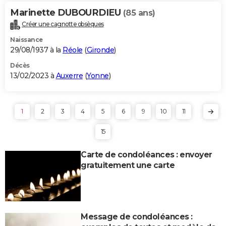
Marinette DUBOURDIEU
(85 ans)
Créer une cagnotte obsèques
Naissance
29/08/1937 à la
Réole
(
Gironde
)
Décès
13/02/2023 à
Auxerre
(
Yonne
)
1
2
3
4
5
6
9
10
11
15
Carte de condoléances : envoyer
gratuitement une carte
Message de condoléances :