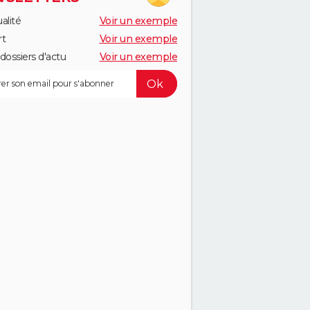
alité
Voir un exemple
rt
Voir un exemple
dossiers d'actu
Voir un exemple