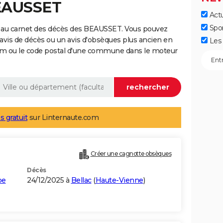
BEAUSSET
Actu
Spo
e au carnet des décès des BEAUSSET. Vous pouvez
 avis de décès ou un avis d'obsèques plus ancien en
Les 
nom ou le code postal d'une commune dans le moteur
s gratuit
sur Linternaute.com
Créer une cagnotte obsèques
Décès
pe
24/12/2025 à
Bellac
(
Haute-Vienne
)