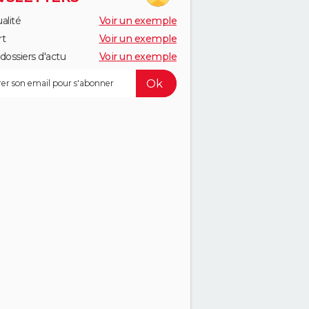
alité
Voir un exemple
rt
Voir un exemple
dossiers d'actu
Voir un exemple