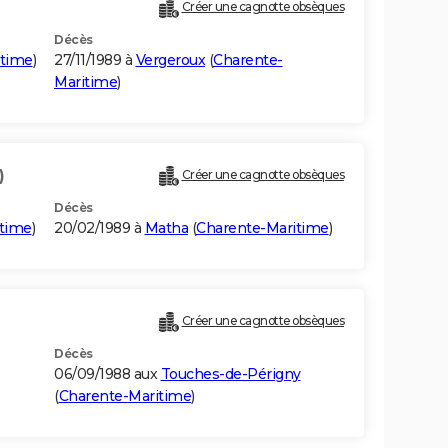
Créer une cagnotte obsèques
Décès
itime
)
27/11/1989 à
Vergeroux
(
Charente-
Maritime
)
)
Créer une cagnotte obsèques
Décès
itime
)
20/02/1989 à
Matha
(
Charente-Maritime
)
Créer une cagnotte obsèques
Décès
06/09/1988 aux
Touches-de-Périgny
(
Charente-Maritime
)