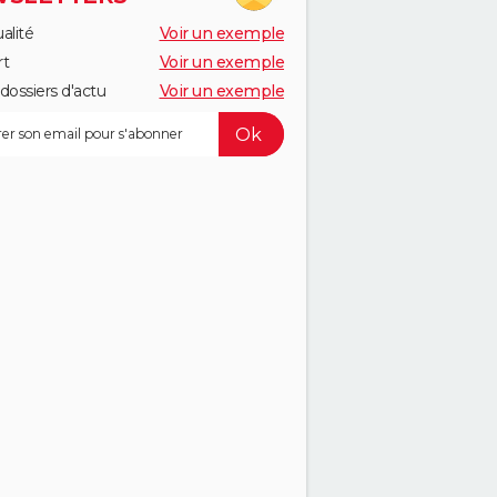
alité
Voir un exemple
rt
Voir un exemple
dossiers d'actu
Voir un exemple