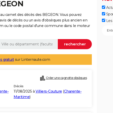
BEGEON
Actu
Spo
e au carnet des décès des BEGEON. Vous pouvez
 avis de décès ou un avis d'obsèques plus ancien en
Les 
nom ou le code postal d'une commune dans le moteur
s gratuit
sur Linternaute.com
Créer une cagnotte obsèques
Décès
ente-
11/08/2025 à
Villiers-Couture
(
Charente-
Maritime
)