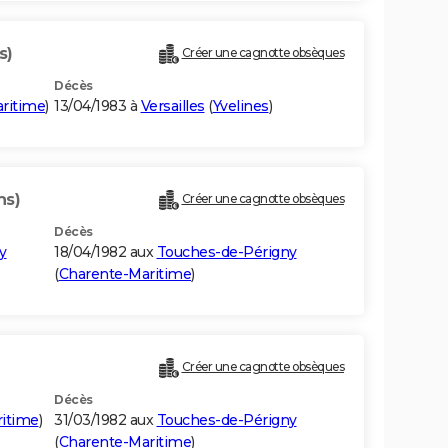
s)
Créer une cagnotte obsèques
Décès
ritime
)
13/04/1983 à
Versailles
(
Yvelines
)
ns)
Créer une cagnotte obsèques
Décès
y
18/04/1982 aux
Touches-de-Périgny
(
Charente-Maritime
)
Créer une cagnotte obsèques
Décès
itime
)
31/03/1982 aux
Touches-de-Périgny
(
Charente-Maritime
)