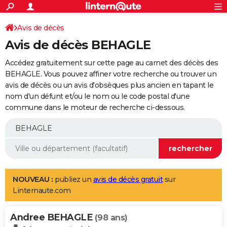
ACTUALITÉS
Connexion
S'inscrire
Avis de décès
Rechercher
Société
Education
Villes
Politique
Faits Divers
Monde
+
SPORT
Avis de décès BEHAGLE
Football
Cyclisme
Forum
Coupe du monde 2026
Tennis
Rugby
CULTURE
Accédez gratuitement sur cette page au carnet des décès des
TNT
Cinéma
Musique
Programme TV
Streaming
Sorties cinéma
+
BEHAGLE. Vous pouvez affiner votre recherche ou trouver un
FINANCE
avis de décès ou un avis d'obsèques plus ancien en tapant le
Impôts
Immobilier
Banque
Crédit
Retraite
Epargne
Risques naturels par ville
Assurance
AUTO
nom d'un défunt et/ou le nom ou le code postal d'une
commune dans le moteur de recherche ci-dessous.
Réserver un essai
Berlines
Forum auto
Essais
Citadines
SUV
+
HIGH-TECH
Meilleur smartphone
Ordinateurs
Guide high-tech
Mobiles
Internet
Jeux vidéo
+
BRICOLAGE
Aménagement intérieur
Cuisine
Jardinage
+
Forum
Extérieur
Salle de bains
Rangement
WEEK-END
Escapades
Expositions
Week-end nature
Guides de France
Patrimoine
Musées
+
LIFESTYLE
NOUVEAU :
publiez un
avis de décès gratuit
sur
Linternaute.com
Bien-être
Mode
+
Art de vivre
Loisirs
Modes de vie
SANTE
Andree BEHAGLE
Guide de la santé
Médicaments
+
Alimentation
Maladies
Sommeil
(98 ans)
VOYAGE