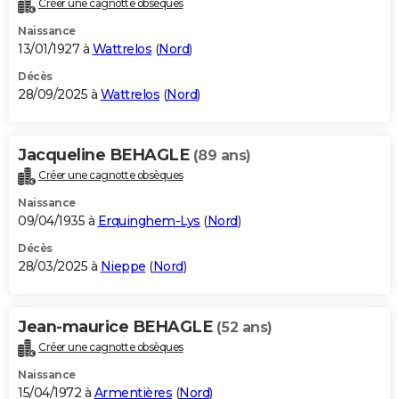
Créer une cagnotte obsèques
City break
Voyage de noces
Climat
Destinations
Voyage nature
Forum
+
PHOTO
Naissance
13/01/1927 à
Wattrelos
(
Nord
)
GUIDES D'ACHAT
Décès
28/09/2025 à
Wattrelos
(
Nord
)
BONS PLANS
CARTE DE VOEUX
Jacqueline BEHAGLE
(89 ans)
Carte Bonne année
Carte Pâques
Carte de Noël
Carte Saint-Valentin
Carte d'anniversaire
DICTIONNAIRE
Créer une cagnotte obsèques
Biographies
Expressions
Dictionnaire
Citations
Proverbes
PROGRAMME TV
Naissance
09/04/1935 à
Erquinghem-Lys
(
Nord
)
COPAINS D'AVANT
Décès
28/03/2025 à
Nieppe
(
Nord
)
Se connecter
Collèges
Universités
Service militaire
S'inscrire
Lycées
Primaires
Entreprises
Avis de recherche
AVIS DE DÉCÈS
FORUM
Jean-maurice BEHAGLE
(52 ans)
Lifestyle
Sport
Television
Cinema
Bricolage
Culture
Auto
Voyage
Créer une cagnotte obsèques
Naissance
15/04/1972 à
Armentières
(
Nord
)