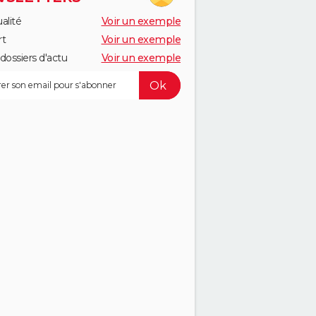
alité
Voir un exemple
rt
Voir un exemple
dossiers d'actu
Voir un exemple