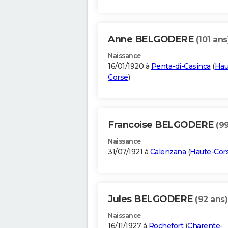
Anne BELGODERE
(101 ans
Naissance
16/01/1920 à
Penta-di-Casinca
(
Hau
Corse
)
Francoise BELGODERE
(9
Naissance
31/07/1921 à
Calenzana
(
Haute-Cor
Jules BELGODERE
(92 ans)
Naissance
16/11/1927 à
Rochefort
(
Charente-