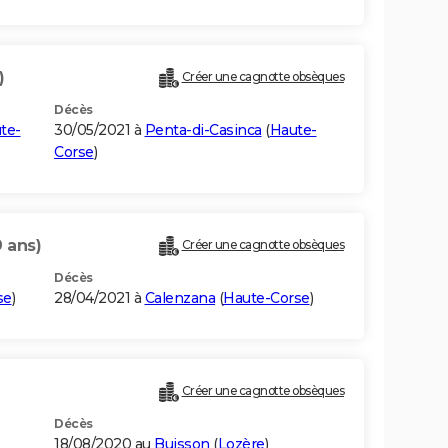
)
Créer une cagnotte obsèques
Décès
te-
30/05/2021 à
Penta-di-Casinca
(
Haute-
Corse
)
9 ans)
Créer une cagnotte obsèques
Décès
se
)
28/04/2021 à
Calenzana
(
Haute-Corse
)
Créer une cagnotte obsèques
Décès
18/08/2020 au
Buisson
(
Lozère
)