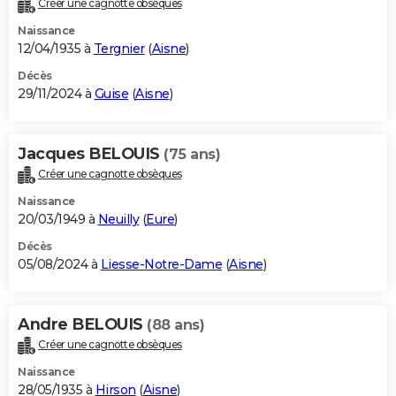
Créer une cagnotte obsèques
City break
Voyage de noces
Climat
Destinations
Voyage nature
Forum
+
PHOTO
Naissance
12/04/1935 à
Tergnier
(
Aisne
)
GUIDES D'ACHAT
Décès
29/11/2024 à
Guise
(
Aisne
)
BONS PLANS
CARTE DE VOEUX
Jacques BELOUIS
(75 ans)
Carte Bonne année
Carte Pâques
Carte de Noël
Carte Saint-Valentin
Carte d'anniversaire
DICTIONNAIRE
Créer une cagnotte obsèques
Biographies
Expressions
Dictionnaire
Citations
Proverbes
PROGRAMME TV
Naissance
20/03/1949 à
Neuilly
(
Eure
)
COPAINS D'AVANT
Décès
05/08/2024 à
Liesse-Notre-Dame
(
Aisne
)
Se connecter
Collèges
Universités
Service militaire
S'inscrire
Lycées
Primaires
Entreprises
Avis de recherche
AVIS DE DÉCÈS
FORUM
Andre BELOUIS
(88 ans)
Lifestyle
Sport
Television
Cinema
Bricolage
Culture
Auto
Voyage
Créer une cagnotte obsèques
Naissance
28/05/1935 à
Hirson
(
Aisne
)