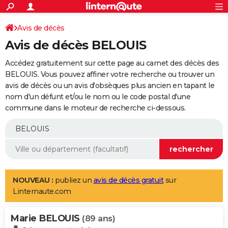
ACTUALITÉS
Connexion
S'inscrire
Avis de décès
Rechercher
Société
Education
Villes
Politique
Faits Divers
Monde
+
SPORT
Avis de décès BELOUIS
Football
Cyclisme
Forum
Coupe du monde 2026
Tennis
Rugby
CULTURE
Accédez gratuitement sur cette page au carnet des décès des
TNT
Cinéma
Musique
Programme TV
Streaming
Sorties cinéma
+
BELOUIS. Vous pouvez affiner votre recherche ou trouver un
FINANCE
avis de décès ou un avis d'obsèques plus ancien en tapant le
Impôts
Immobilier
Banque
Crédit
Retraite
Epargne
Risques naturels par ville
Assurance
AUTO
nom d'un défunt et/ou le nom ou le code postal d'une
commune dans le moteur de recherche ci-dessous.
Réserver un essai
Berlines
Forum auto
Essais
Citadines
SUV
+
HIGH-TECH
Meilleur smartphone
Ordinateurs
Guide high-tech
Mobiles
Internet
Jeux vidéo
+
BRICOLAGE
Aménagement intérieur
Cuisine
Jardinage
+
Forum
Extérieur
Salle de bains
Rangement
WEEK-END
Escapades
Expositions
Week-end nature
Guides de France
Patrimoine
Musées
+
LIFESTYLE
NOUVEAU :
publiez un
avis de décès gratuit
sur
Linternaute.com
Bien-être
Mode
+
Art de vivre
Loisirs
Modes de vie
SANTE
Marie BELOUIS
Guide de la santé
Médicaments
+
Alimentation
Maladies
Sommeil
(89 ans)
VOYAGE