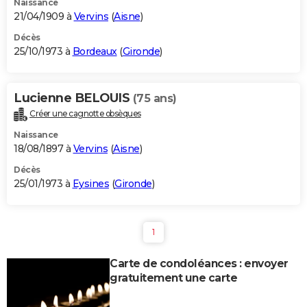
Naissance
21/04/1909 à
Vervins
(
Aisne
)
Décès
25/10/1973 à
Bordeaux
(
Gironde
)
Lucienne BELOUIS
(75 ans)
Créer une cagnotte obsèques
Naissance
18/08/1897 à
Vervins
(
Aisne
)
Décès
25/01/1973 à
Eysines
(
Gironde
)
1
Carte de condoléances : envoyer
gratuitement une carte