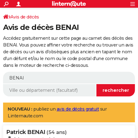
ACTUALITÉS
Connexion
S'inscrire
Avis de décès
Rechercher
Société
Education
Villes
Politique
Faits Divers
Monde
+
SPORT
Avis de décès BENAI
Football
Cyclisme
Forum
Coupe du monde 2026
Tennis
Rugby
CULTURE
Accédez gratuitement sur cette page au carnet des décès des
TNT
Cinéma
Musique
Programme TV
Streaming
Sorties cinéma
+
BENAI. Vous pouvez affiner votre recherche ou trouver un avis
FINANCE
de décès ou un avis d'obsèques plus ancien en tapant le nom
Impôts
Immobilier
Banque
Crédit
Retraite
Epargne
Risques naturels par ville
Assurance
AUTO
d'un défunt et/ou le nom ou le code postal d'une commune
dans le moteur de recherche ci-dessous.
Réserver un essai
Berlines
Forum auto
Essais
Citadines
SUV
+
HIGH-TECH
Meilleur smartphone
Ordinateurs
Guide high-tech
Mobiles
Internet
Jeux vidéo
+
BRICOLAGE
Aménagement intérieur
Cuisine
Jardinage
+
Forum
Extérieur
Salle de bains
Rangement
WEEK-END
Escapades
Expositions
Week-end nature
Guides de France
Patrimoine
Musées
+
LIFESTYLE
NOUVEAU :
publiez un
avis de décès gratuit
sur
Linternaute.com
Bien-être
Mode
+
Art de vivre
Loisirs
Modes de vie
SANTE
Patrick BENAI
Guide de la santé
Médicaments
+
Alimentation
Maladies
Sommeil
(54 ans)
VOYAGE