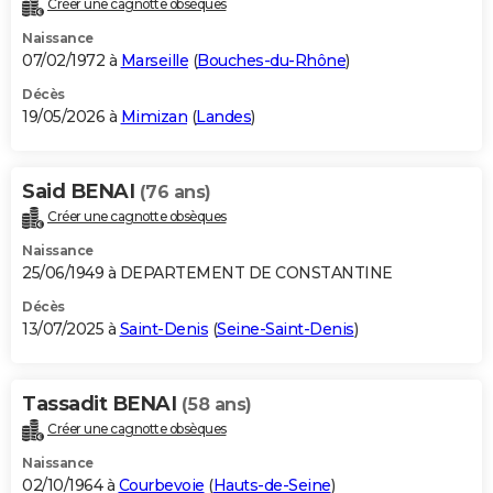
Créer une cagnotte obsèques
City break
Voyage de noces
Climat
Destinations
Voyage nature
Forum
+
PHOTO
Naissance
07/02/1972 à
Marseille
(
Bouches-du-Rhône
)
GUIDES D'ACHAT
Décès
19/05/2026 à
Mimizan
(
Landes
)
BONS PLANS
CARTE DE VOEUX
Said BENAI
(76 ans)
Carte Bonne année
Carte Pâques
Carte de Noël
Carte Saint-Valentin
Carte d'anniversaire
DICTIONNAIRE
Créer une cagnotte obsèques
Biographies
Expressions
Dictionnaire
Citations
Proverbes
PROGRAMME TV
Naissance
25/06/1949 à DEPARTEMENT DE CONSTANTINE
COPAINS D'AVANT
Décès
13/07/2025 à
Saint-Denis
(
Seine-Saint-Denis
)
Se connecter
Collèges
Universités
Service militaire
S'inscrire
Lycées
Primaires
Entreprises
Avis de recherche
AVIS DE DÉCÈS
FORUM
Tassadit BENAI
(58 ans)
Lifestyle
Sport
Television
Cinema
Bricolage
Culture
Auto
Voyage
Créer une cagnotte obsèques
Naissance
02/10/1964 à
Courbevoie
(
Hauts-de-Seine
)