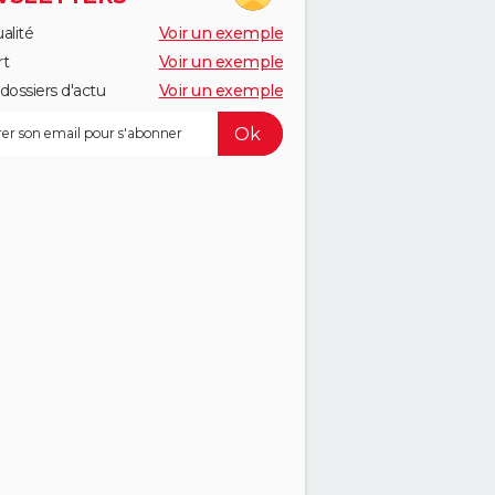
alité
Voir un exemple
rt
Voir un exemple
dossiers d'actu
Voir un exemple