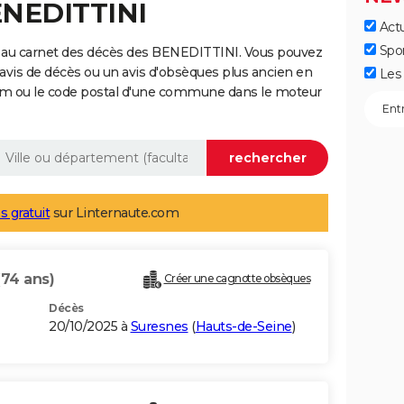
ENEDITTINI
Actu
Spo
 au carnet des décès des BENEDITTINI. Vous pouvez
 avis de décès ou un avis d'obsèques plus ancien en
Les 
nom ou le code postal d'une commune dans le moteur
s gratuit
sur Linternaute.com
(74 ans)
Créer une cagnotte obsèques
Décès
20/10/2025 à
Suresnes
(
Hauts-de-Seine
)