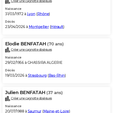
Créer une cagnotte obsèques
City break
Voyage de noces
Climat
Destinations
Voyage nature
Forum
+
PHOTO
Naissance
31/03/1972 à
Lyon
(
Rhône
)
GUIDES D'ACHAT
Décès
23/04/2026 à
Montpellier
(
Hérault
)
BONS PLANS
CARTE DE VOEUX
Elodie BENFATAH
(70 ans)
Carte Bonne année
Carte Pâques
Carte de Noël
Carte Saint-Valentin
Carte d'anniversaire
DICTIONNAIRE
Créer une cagnotte obsèques
Biographies
Expressions
Dictionnaire
Citations
Proverbes
PROGRAMME TV
Naissance
29/02/1956 à GHASSIRA ALGERIE
COPAINS D'AVANT
Décès
19/03/2026 à
Strasbourg
(
Bas-Rhin
)
Se connecter
Collèges
Universités
Service militaire
S'inscrire
Lycées
Primaires
Entreprises
Avis de recherche
AVIS DE DÉCÈS
FORUM
Julien BENFATAH
(37 ans)
Lifestyle
Sport
Television
Cinema
Bricolage
Culture
Auto
Voyage
Créer une cagnotte obsèques
Naissance
20/07/1988 à
Saumur
(
Maine-et-Loire
)