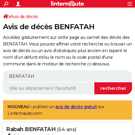
ACTUALITÉS
Connexion
S'inscrire
Avis de décès
Rechercher
Société
Education
Villes
Politique
Faits Divers
Monde
+
SPORT
Avis de décès BENFATAH
Football
Cyclisme
Forum
Coupe du monde 2026
Tennis
Rugby
CULTURE
Accédez gratuitement sur cette page au carnet des décès des
TNT
Cinéma
Musique
Programme TV
Streaming
Sorties cinéma
+
BENFATAH. Vous pouvez affiner votre recherche ou trouver un
FINANCE
avis de décès ou un avis d'obsèques plus ancien en tapant le
Impôts
Immobilier
Banque
Crédit
Retraite
Epargne
Risques naturels par ville
Assurance
AUTO
nom d'un défunt et/ou le nom ou le code postal d'une
commune dans le moteur de recherche ci-dessous.
Réserver un essai
Berlines
Forum auto
Essais
Citadines
SUV
+
HIGH-TECH
Meilleur smartphone
Ordinateurs
Guide high-tech
Mobiles
Internet
Jeux vidéo
+
BRICOLAGE
Aménagement intérieur
Cuisine
Jardinage
+
Forum
Extérieur
Salle de bains
Rangement
WEEK-END
Escapades
Expositions
Week-end nature
Guides de France
Patrimoine
Musées
+
LIFESTYLE
NOUVEAU :
publiez un
avis de décès gratuit
sur
Linternaute.com
Bien-être
Mode
+
Art de vivre
Loisirs
Modes de vie
SANTE
Rabah BENFATAH
Guide de la santé
Médicaments
+
Alimentation
Maladies
Sommeil
(54 ans)
VOYAGE