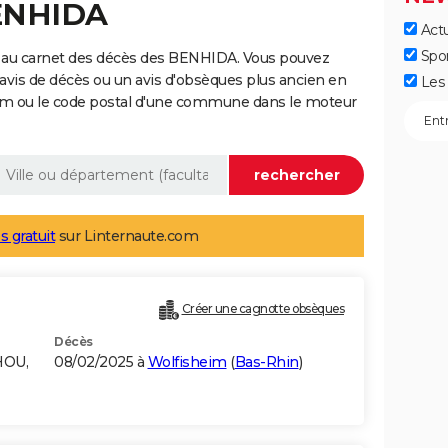
BENHIDA
Actu
Spo
 au carnet des décès des BENHIDA. Vous pouvez
 avis de décès ou un avis d'obsèques plus ancien en
Les 
nom ou le code postal d'une commune dans le moteur
s gratuit
sur Linternaute.com
Créer une cagnotte obsèques
Décès
HOU,
08/02/2025 à
Wolfisheim
(
Bas-Rhin
)