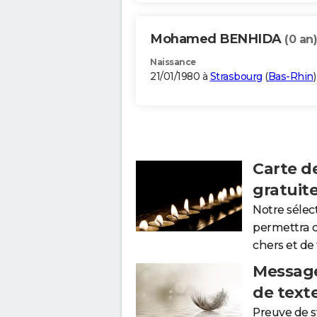
Mohamed BENHIDA
(0 an)
Naissance
21/01/1980 à
Strasbourg
(
Bas-Rhin
)
Carte d
gratuit
Notre sélec
permettra 
chers et de
Message
de text
Preuve de 