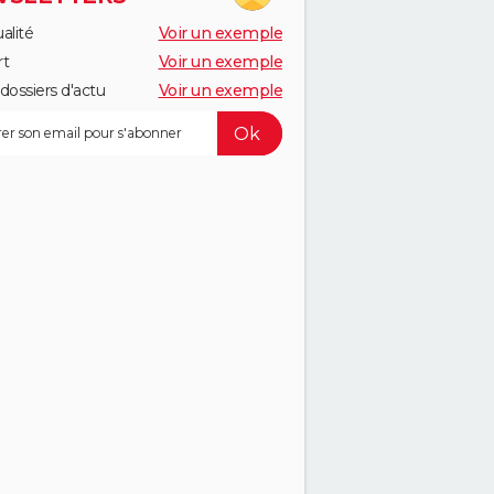
alité
Voir un exemple
rt
Voir un exemple
dossiers d'actu
Voir un exemple