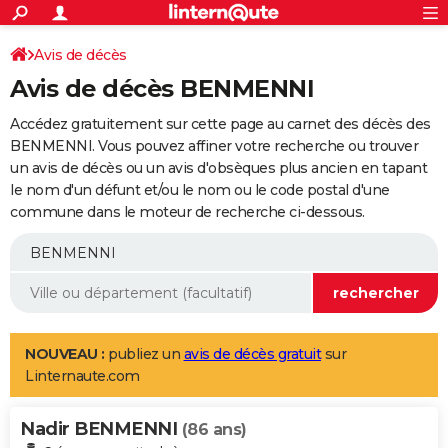
ACTUALITÉS
Connexion
S'inscrire
Avis de décès
Rechercher
Société
Education
Villes
Politique
Faits Divers
Monde
+
SPORT
Avis de décès BENMENNI
Football
Cyclisme
Forum
Coupe du monde 2026
Tennis
Rugby
CULTURE
Accédez gratuitement sur cette page au carnet des décès des
TNT
Cinéma
Musique
Programme TV
Streaming
Sorties cinéma
+
BENMENNI. Vous pouvez affiner votre recherche ou trouver
FINANCE
un avis de décès ou un avis d'obsèques plus ancien en tapant
Impôts
Immobilier
Banque
Crédit
Retraite
Epargne
Risques naturels par ville
Assurance
AUTO
le nom d'un défunt et/ou le nom ou le code postal d'une
commune dans le moteur de recherche ci-dessous.
Réserver un essai
Berlines
Forum auto
Essais
Citadines
SUV
+
HIGH-TECH
Meilleur smartphone
Ordinateurs
Guide high-tech
Mobiles
Internet
Jeux vidéo
+
BRICOLAGE
Aménagement intérieur
Cuisine
Jardinage
+
Forum
Extérieur
Salle de bains
Rangement
WEEK-END
Escapades
Expositions
Week-end nature
Guides de France
Patrimoine
Musées
+
LIFESTYLE
NOUVEAU :
publiez un
avis de décès gratuit
sur
Linternaute.com
Bien-être
Mode
+
Art de vivre
Loisirs
Modes de vie
SANTE
Nadir BENMENNI
Guide de la santé
Médicaments
+
Alimentation
Maladies
Sommeil
(86 ans)
VOYAGE