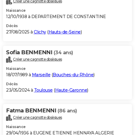
Créer une cagnotte obsèques
City break
Voyage de noces
Climat
Destinations
Voyage nature
Forum
+
PHOTO
Naissance
12/10/1938 à DEPARTEMENT DE CONSTANTINE
GUIDES D'ACHAT
Décès
27/08/2025 à
Clichy
(
Hauts-de-Seine
)
BONS PLANS
CARTE DE VOEUX
Sofia BENMENNI
(34 ans)
Carte Bonne année
Carte Pâques
Carte de Noël
Carte Saint-Valentin
Carte d'anniversaire
DICTIONNAIRE
Créer une cagnotte obsèques
Biographies
Expressions
Dictionnaire
Citations
Proverbes
PROGRAMME TV
Naissance
18/07/1989 à
Marseille
(
Bouches-du-Rhône
)
COPAINS D'AVANT
Décès
23/05/2024 à
Toulouse
(
Haute-Garonne
)
Se connecter
Collèges
Universités
Service militaire
S'inscrire
Lycées
Primaires
Entreprises
Avis de recherche
AVIS DE DÉCÈS
FORUM
Fatma BENMENNI
(86 ans)
Lifestyle
Sport
Television
Cinema
Bricolage
Culture
Auto
Voyage
Créer une cagnotte obsèques
Naissance
29/04/1936 à EUGENE ETIENNE HENNAYA ALGERIE