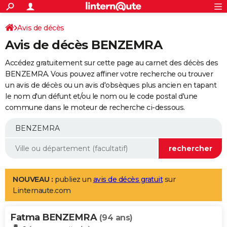
ACTUALITÉS
Connexion
S'inscrire
Avis de décès
Rechercher
Société
Education
Villes
Politique
Faits Divers
Monde
+
SPORT
Avis de décès BENZEMRA
Football
Cyclisme
Forum
Coupe du monde 2026
Tennis
Rugby
CULTURE
Accédez gratuitement sur cette page au carnet des décès des
TNT
Cinéma
Musique
Programme TV
Streaming
Sorties cinéma
+
BENZEMRA. Vous pouvez affiner votre recherche ou trouver
FINANCE
un avis de décès ou un avis d'obsèques plus ancien en tapant
Impôts
Immobilier
Banque
Crédit
Retraite
Epargne
Risques naturels par ville
Assurance
AUTO
le nom d'un défunt et/ou le nom ou le code postal d'une
commune dans le moteur de recherche ci-dessous.
Réserver un essai
Berlines
Forum auto
Essais
Citadines
SUV
+
HIGH-TECH
Meilleur smartphone
Ordinateurs
Guide high-tech
Mobiles
Internet
Jeux vidéo
+
BRICOLAGE
Aménagement intérieur
Cuisine
Jardinage
+
Forum
Extérieur
Salle de bains
Rangement
WEEK-END
Escapades
Expositions
Week-end nature
Guides de France
Patrimoine
Musées
+
LIFESTYLE
NOUVEAU :
publiez un
avis de décès gratuit
sur
Linternaute.com
Bien-être
Mode
+
Art de vivre
Loisirs
Modes de vie
SANTE
Fatma BENZEMRA
Guide de la santé
Médicaments
+
Alimentation
Maladies
Sommeil
(94 ans)
VOYAGE