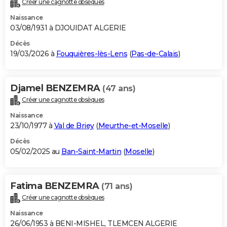
Créer une cagnotte obsèques
City break
Voyage de noces
Climat
Destinations
Voyage nature
Forum
+
PHOTO
Naissance
03/08/1931 à DJOUIDAT ALGERIE
GUIDES D'ACHAT
Décès
19/03/2026 à
Fouquières-lès-Lens
(
Pas-de-Calais
)
BONS PLANS
CARTE DE VOEUX
Djamel BENZEMRA
(47 ans)
Carte Bonne année
Carte Pâques
Carte de Noël
Carte Saint-Valentin
Carte d'anniversaire
DICTIONNAIRE
Créer une cagnotte obsèques
Biographies
Expressions
Dictionnaire
Citations
Proverbes
PROGRAMME TV
Naissance
23/10/1977 à
Val de Briey
(
Meurthe-et-Moselle
)
COPAINS D'AVANT
Décès
05/02/2025 au
Ban-Saint-Martin
(
Moselle
)
Se connecter
Collèges
Universités
Service militaire
S'inscrire
Lycées
Primaires
Entreprises
Avis de recherche
AVIS DE DÉCÈS
FORUM
Fatima BENZEMRA
(71 ans)
Lifestyle
Sport
Television
Cinema
Bricolage
Culture
Auto
Voyage
Créer une cagnotte obsèques
Naissance
26/06/1953 à BENI-MISHEL, TLEMCEN ALGERIE