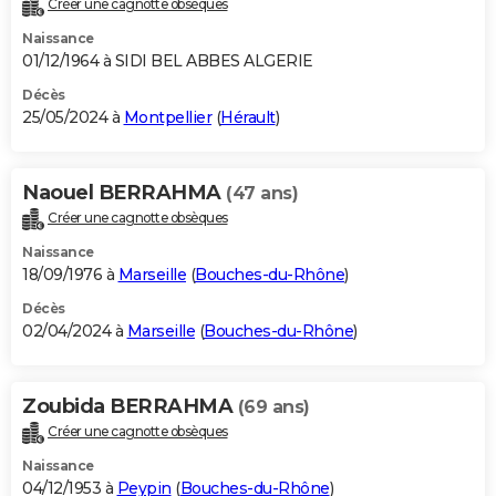
Créer une cagnotte obsèques
City break
Voyage de noces
Climat
Destinations
Voyage nature
Forum
+
PHOTO
Naissance
01/12/1964 à SIDI BEL ABBES ALGERIE
GUIDES D'ACHAT
Décès
25/05/2024 à
Montpellier
(
Hérault
)
BONS PLANS
CARTE DE VOEUX
Naouel BERRAHMA
(47 ans)
Carte Bonne année
Carte Pâques
Carte de Noël
Carte Saint-Valentin
Carte d'anniversaire
DICTIONNAIRE
Créer une cagnotte obsèques
Biographies
Expressions
Dictionnaire
Citations
Proverbes
PROGRAMME TV
Naissance
18/09/1976 à
Marseille
(
Bouches-du-Rhône
)
COPAINS D'AVANT
Décès
02/04/2024 à
Marseille
(
Bouches-du-Rhône
)
Se connecter
Collèges
Universités
Service militaire
S'inscrire
Lycées
Primaires
Entreprises
Avis de recherche
AVIS DE DÉCÈS
FORUM
Zoubida BERRAHMA
(69 ans)
Lifestyle
Sport
Television
Cinema
Bricolage
Culture
Auto
Voyage
Créer une cagnotte obsèques
Naissance
04/12/1953 à
Peypin
(
Bouches-du-Rhône
)