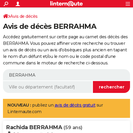
ACTUALITÉS
Connexion
S'inscrire
Avis de décès
Rechercher
Société
Education
Villes
Politique
Faits Divers
Monde
+
SPORT
Avis de décès BERRAHMA
Football
Cyclisme
Forum
Coupe du monde 2026
Tennis
Rugby
CULTURE
Accédez gratuitement sur cette page au carnet des décès des
TNT
Cinéma
Musique
Programme TV
Streaming
Sorties cinéma
+
BERRAHMA. Vous pouvez affiner votre recherche ou trouver
FINANCE
un avis de décès ou un avis d'obsèques plus ancien en tapant
Impôts
Immobilier
Banque
Crédit
Retraite
Epargne
Risques naturels par ville
Assurance
AUTO
le nom d'un défunt et/ou le nom ou le code postal d'une
commune dans le moteur de recherche ci-dessous.
Réserver un essai
Berlines
Forum auto
Essais
Citadines
SUV
+
HIGH-TECH
Meilleur smartphone
Ordinateurs
Guide high-tech
Mobiles
Internet
Jeux vidéo
+
BRICOLAGE
Aménagement intérieur
Cuisine
Jardinage
+
Forum
Extérieur
Salle de bains
Rangement
WEEK-END
Escapades
Expositions
Week-end nature
Guides de France
Patrimoine
Musées
+
LIFESTYLE
NOUVEAU :
publiez un
avis de décès gratuit
sur
Linternaute.com
Bien-être
Mode
+
Art de vivre
Loisirs
Modes de vie
SANTE
Rachida BERRAHMA
Guide de la santé
Médicaments
+
Alimentation
Maladies
Sommeil
(59 ans)
VOYAGE