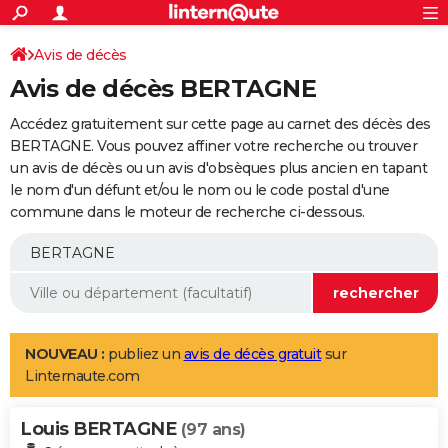
ACTUALITÉS
Connexion
S'inscrire
Avis de décès
Rechercher
Société
Education
Villes
Politique
Faits Divers
Monde
+
SPORT
Avis de décès BERTAGNE
Football
Cyclisme
Forum
Coupe du monde 2026
Tennis
Rugby
CULTURE
Accédez gratuitement sur cette page au carnet des décès des
TNT
Cinéma
Musique
Programme TV
Streaming
Sorties cinéma
+
BERTAGNE. Vous pouvez affiner votre recherche ou trouver
FINANCE
un avis de décès ou un avis d'obsèques plus ancien en tapant
Impôts
Immobilier
Banque
Crédit
Retraite
Epargne
Risques naturels par ville
Assurance
AUTO
le nom d'un défunt et/ou le nom ou le code postal d'une
commune dans le moteur de recherche ci-dessous.
Réserver un essai
Berlines
Forum auto
Essais
Citadines
SUV
+
HIGH-TECH
Meilleur smartphone
Ordinateurs
Guide high-tech
Mobiles
Internet
Jeux vidéo
+
BRICOLAGE
Aménagement intérieur
Cuisine
Jardinage
+
Forum
Extérieur
Salle de bains
Rangement
WEEK-END
Escapades
Expositions
Week-end nature
Guides de France
Patrimoine
Musées
+
LIFESTYLE
NOUVEAU :
publiez un
avis de décès gratuit
sur
Linternaute.com
Bien-être
Mode
+
Art de vivre
Loisirs
Modes de vie
SANTE
Louis BERTAGNE
Guide de la santé
Médicaments
+
Alimentation
Maladies
Sommeil
(97 ans)
VOYAGE