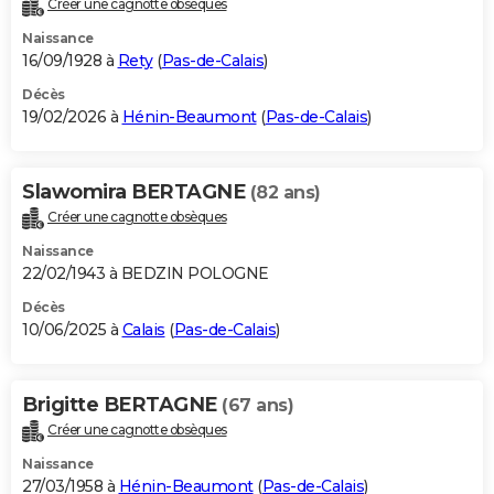
Créer une cagnotte obsèques
City break
Voyage de noces
Climat
Destinations
Voyage nature
Forum
+
PHOTO
Naissance
16/09/1928 à
Rety
(
Pas-de-Calais
)
GUIDES D'ACHAT
Décès
19/02/2026 à
Hénin-Beaumont
(
Pas-de-Calais
)
BONS PLANS
CARTE DE VOEUX
Slawomira BERTAGNE
(82 ans)
Carte Bonne année
Carte Pâques
Carte de Noël
Carte Saint-Valentin
Carte d'anniversaire
DICTIONNAIRE
Créer une cagnotte obsèques
Biographies
Expressions
Dictionnaire
Citations
Proverbes
PROGRAMME TV
Naissance
22/02/1943 à BEDZIN POLOGNE
COPAINS D'AVANT
Décès
10/06/2025 à
Calais
(
Pas-de-Calais
)
Se connecter
Collèges
Universités
Service militaire
S'inscrire
Lycées
Primaires
Entreprises
Avis de recherche
AVIS DE DÉCÈS
FORUM
Brigitte BERTAGNE
(67 ans)
Lifestyle
Sport
Television
Cinema
Bricolage
Culture
Auto
Voyage
Créer une cagnotte obsèques
Naissance
27/03/1958 à
Hénin-Beaumont
(
Pas-de-Calais
)