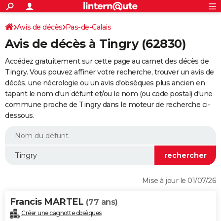
ACTUALITÉS
Connexion
S'inscrire
Avis de décès
Pas-de-Calais
Rechercher
Société
Education
Villes
Politique
Faits Divers
Monde
+
SPORT
Avis de décès à Tingry (62830)
Football
Cyclisme
Forum
Coupe du monde 2026
Tennis
Rugby
CULTURE
Accédez gratuitement sur cette page au carnet des décès de
TNT
Cinéma
Musique
Programme TV
Streaming
Sorties cinéma
+
Tingry. Vous pouvez affiner votre recherche, trouver un avis de
FINANCE
décès, une nécrologie ou un avis d'obsèques plus ancien en
Impôts
Immobilier
Banque
Crédit
Retraite
Epargne
Risques naturels par ville
Assurance
AUTO
tapant le nom d'un défunt et/ou le nom (ou code postal) d'une
commune proche de Tingry dans le moteur de recherche ci-
Réserver un essai
Berlines
Forum auto
Essais
Citadines
SUV
+
HIGH-TECH
dessous.
Meilleur smartphone
Ordinateurs
Guide high-tech
Mobiles
Internet
Jeux vidéo
+
BRICOLAGE
Aménagement intérieur
Cuisine
Jardinage
+
Forum
Extérieur
Salle de bains
Rangement
WEEK-END
Escapades
Expositions
Week-end nature
Guides de France
Patrimoine
Musées
+
LIFESTYLE
Mise à jour le 01/07/26
Bien-être
Mode
+
Art de vivre
Loisirs
Modes de vie
SANTE
Francis MARTEL
(77 ans)
Guide de la santé
Médicaments
+
Alimentation
Maladies
Sommeil
VOYAGE
Créer une cagnotte obsèques