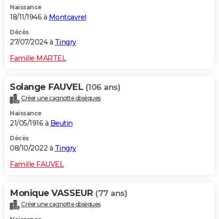
Naissance
City break
Voyage de noces
Climat
Destinations
Voyage nature
Forum
+
PHOTO
18/11/1946 à
Montcavrel
GUIDES D'ACHAT
Décès
27/07/2024 à
Tingry
BONS PLANS
Famille MARTEL
CARTE DE VOEUX
Solange FAUVEL
(106 ans)
Carte Bonne année
Carte Pâques
Carte de Noël
Carte Saint-Valentin
Carte d'anniversaire
DICTIONNAIRE
Créer une cagnotte obsèques
Biographies
Expressions
Dictionnaire
Citations
Proverbes
PROGRAMME TV
Naissance
21/05/1916 à
Beutin
COPAINS D'AVANT
Décès
08/10/2022 à
Tingry
Se connecter
Collèges
Universités
Service militaire
S'inscrire
Lycées
Primaires
Entreprises
Avis de recherche
AVIS DE DÉCÈS
Famille FAUVEL
FORUM
Lifestyle
Sport
Television
Cinema
Bricolage
Culture
Auto
Voyage
Monique VASSEUR
(77 ans)
Créer une cagnotte obsèques