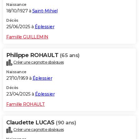
Naissance
City break
Voyage de noces
Climat
Destinations
Voyage nature
Forum
+
PHOTO
18/10/1927 à
Saint-Mihiel
GUIDES D'ACHAT
Décès
25/06/2025 à
Éplessier
BONS PLANS
Famille GUILLEMIN
CARTE DE VOEUX
Philippe ROHAULT
(65 ans)
Carte Bonne année
Carte Pâques
Carte de Noël
Carte Saint-Valentin
Carte d'anniversaire
DICTIONNAIRE
Créer une cagnotte obsèques
Biographies
Expressions
Dictionnaire
Citations
Proverbes
PROGRAMME TV
Naissance
27/10/1959 à
Éplessier
COPAINS D'AVANT
Décès
23/04/2025 à
Éplessier
Se connecter
Collèges
Universités
Service militaire
S'inscrire
Lycées
Primaires
Entreprises
Avis de recherche
AVIS DE DÉCÈS
Famille ROHAULT
FORUM
Lifestyle
Sport
Television
Cinema
Bricolage
Culture
Auto
Voyage
Claudette LUCAS
(90 ans)
Créer une cagnotte obsèques