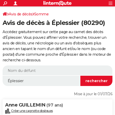
ACTUALITÉS
Connexion
S'inscrire
Avis de décès
Somme
Rechercher
Société
Education
Villes
Politique
Faits Divers
Monde
+
SPORT
Avis de décès à Éplessier (80290)
Football
Cyclisme
Forum
Coupe du monde 2026
Tennis
Rugby
CULTURE
Accédez gratuitement sur cette page au carnet des décès
TNT
Cinéma
Musique
Programme TV
Streaming
Sorties cinéma
+
d'Éplessier. Vous pouvez affiner votre recherche, trouver un
FINANCE
avis de décès, une nécrologie ou un avis d'obsèques plus
Impôts
Immobilier
Banque
Crédit
Retraite
Epargne
Risques naturels par ville
Assurance
AUTO
ancien en tapant le nom d'un défunt et/ou le nom (ou code
postal) d'une commune proche d'Éplessier dans le moteur de
Réserver un essai
Berlines
Forum auto
Essais
Citadines
SUV
+
HIGH-TECH
recherche ci-dessous.
Meilleur smartphone
Ordinateurs
Guide high-tech
Mobiles
Internet
Jeux vidéo
+
BRICOLAGE
Aménagement intérieur
Cuisine
Jardinage
+
Forum
Extérieur
Salle de bains
Rangement
WEEK-END
Escapades
Expositions
Week-end nature
Guides de France
Patrimoine
Musées
+
LIFESTYLE
Mise à jour le 01/07/26
Bien-être
Mode
+
Art de vivre
Loisirs
Modes de vie
SANTE
Anne GUILLEMIN
(97 ans)
Guide de la santé
Médicaments
+
Alimentation
Maladies
Sommeil
VOYAGE
Créer une cagnotte obsèques