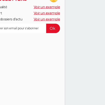
alité
Voir un exemple
rt
Voir un exemple
dossiers d'actu
Voir un exemple